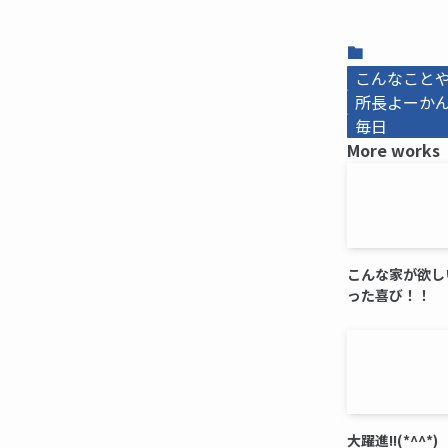
こんなこと
所長よーかんb
毎日
More works
こんな家が欲し
った喜び！！
大躍進!!(*^^*)