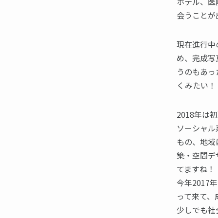
ホテル、医
会うことが
現在進行中
め、完成写真
うのもあっ
くみたい！
2018年
ソーシャル
もの、地域
築・空間デ
てますね！
今年201
って来て、
少しでも社