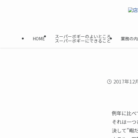
スーパーボギーのよいところ
HOME
業務の内
スーパーボギーにできること
2017年12
例年に比べ
それは一つ
決して”暇