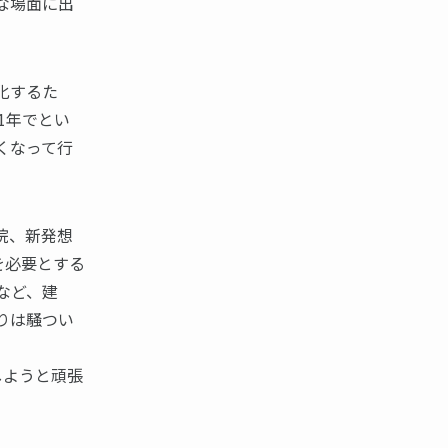
な場面に出
化するた
1年でとい
くなって行
院、新発想
を必要とする
など、建
りは騒つい
しようと頑張