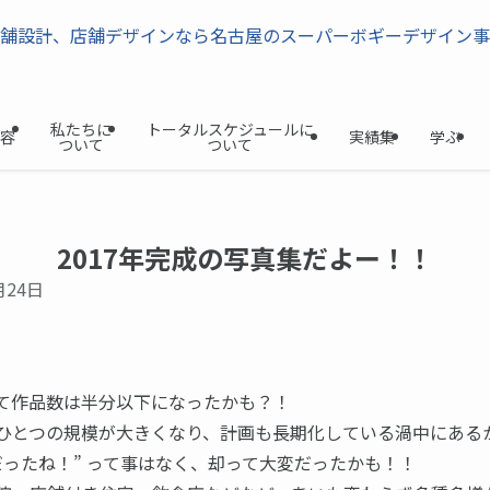
私たちに
トータルスケジュールに
容
実績集
学ぶ
ついて
ついて
2017年完成の写真集だよー！！
月24日
て作品数は半分以下になったかも？！
ひとつの規模が大きくなり、計画も長期化している渦中にある
だったね！” って事はなく、却って大変だったかも！！