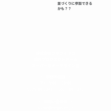
並づくりに参加できる
かも？？
株式会社グラフィッコ
設計プロジェクトチーム
スーパーボギーデザイン室
＜
事務所直通
＞
平日 9:00 ～18:00
0120-89-1343
／
052-789-1343
＜
お問い合わせ
＞
super@bogey.co.jp