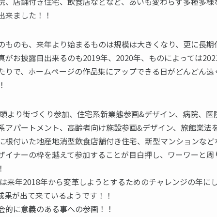
院、店舗付き住宅、飲食店などなど、あいも変わらず多種多様
出来ました！！
のものも、来年より始まるものは規模は大きくなり、更に長期
がお披露目出来るのも2019年、2020年、ものによっては202
たりで、ホームページの作品集にアップできる日がどんどん遠
！
は初頭より街づくり参加、住宅系新業態参画&デザイン、病院、医
系アパートメント、高齢者向け施設参画&デザイン、旅館業法
に根付いた地産地消型飲食店舗付き住宅、新型マンションなど
ザイナーの枠を越えて参加することが目白押し、ワーワーと周
！
7年は来年2018年から変革しようとするためのチャレンジの年に
成果が出て来ているようです！！
会的に意義のある事への参画！！