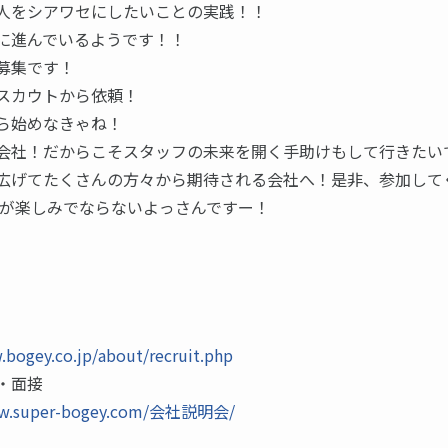
人をシアワセにしたいことの実践！！
に進んでいるようです！！
募集です！
スカウトから依頼！
ら始めなきゃね！
会社！だからこそスタッフの未来を開く手助けもして行きたい
広げてたくさんの方々から期待される会社へ！是非、参加して
8年が楽しみでならないよっさんですー！
.bogey.co.jp/about/recruit.php
・面接
ww.super-bogey.com/会社説明会/