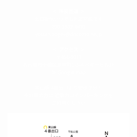
＜
所長直通
＞
土日祝他いつでも対応可能です
090-3302-6493
yossan.bogey@docomo.ne.jp
＜
アクセス
＞
〒464-0817
名古屋市千種区見附町1-3-4 ボギービル1F
≫ Google map
本山駅 4番出口より徒歩２分！
※お車の方は 近隣のコインパーキングを
ご利用ください