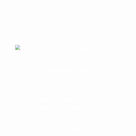
≫ Google map
本山駅 4番出口より徒歩２分！
※お車の方は 近隣のコインパーキングを
ご利用ください
https://bogey.co.jp/
#店舗設計 #店舗 #カフェ #飲食店 #歯科医院 #ク
リニック #デンタルクリニック #開業 #開店 #外
装 #外観 #看板 #看板企画 #デザイン #センスの
いい #名古屋 #デザイン事務所 #カウンセリング
#相談 #無料相談 #デザインコンサルタント #開
院 #空間デザイナー #リノベーション #愛知県 #
岐阜県 #三重県 #静岡県 #滋賀県