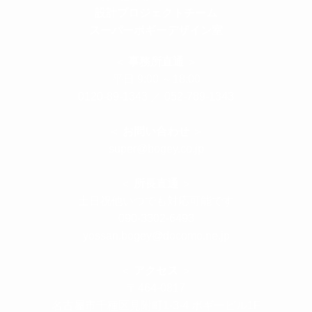
設計プロジェクトチーム
スーパーボギーデザイン室
＜
事務所直通
＞
平日 9:00 ～18:00
0120-89-1343
／
052-789-1343
＜
お問い合わせ
＞
super@bogey.co.jp
＜
所長直通
＞
土日祝他いつでも対応可能です
090-3302-6493
yossan.bogey@docomo.ne.jp
＜
アクセス
＞
〒464-0817
名古屋市千種区見附町1-3-4 ボギービル1F