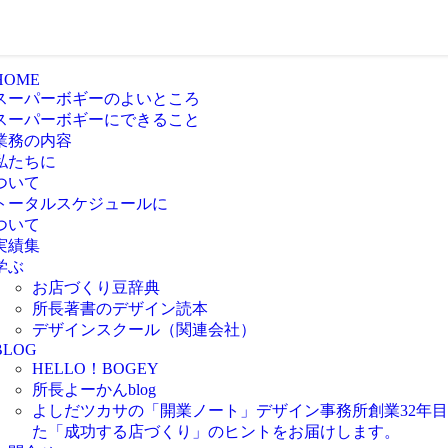
HOME
スーパーボギーのよいところ
スーパーボギーにできること
業務の内容
私たちに
ついて
トータルスケジュールに
ついて
実績集
学ぶ
お店づくり豆辞典
所長著書のデザイン読本
デザインスクール（関連会社）
BLOG
HELLO！BOGEY
所長よーかんblog
よしだツカサの「開業ノート」
デザイン事務所創業32年
た「成功する店づくり」のヒントをお届けします。