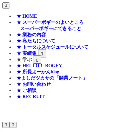
★ HOME
★ スーパーボギーのよいところ
スーパーボギーにできること
★ 業務の内容
★ 私たちについて
★ トータルスケジュールについて
★ 実績集
★ 学ぶ
★ HELLO！ BOGEY
★ 所長よーかんblog
★よしだツカサの「開業ノート」
★ お問い合わせ
★ ご相談
★ RECRUIT