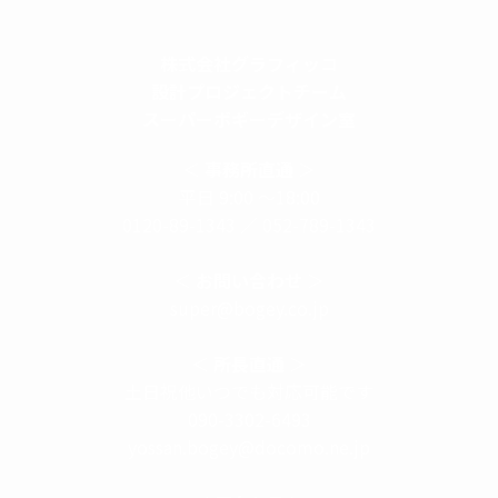
株式会社グラフィッコ
設計プロジェクトチーム
スーパーボギーデザイン室
＜
事務所直通
＞
平日 9:00 ～18:00
0120-89-1343
／
052-789-1343
＜
お問い合わせ
＞
super@bogey.co.jp
＜
所長直通
＞
土日祝他いつでも対応可能です
090-3302-6493
yossan.bogey@docomo.ne.jp