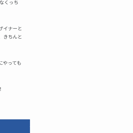
しなくっち
ザイナーと
、きちんと
にやっても
！