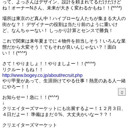
って、よっさんはデザイン、設計を頼まれてるだけだけど
ね！オーナーNさん、未来が大きく変わるかもね！！(*^^*)
場所は東京のど真ん中！ハイブローな人たちが集まる大人の
街かな？！ デザイナーの役割は当たり前のように重いけ
ど、なんちゃーない！ しっかり計算とセンスで勝負！
これで関東は来年夏までに４物件を担当しそう！いろんな業
態だから大変そう！でもそれが良いんじゃない？！面白
い！！(*^^*)
さて！やりましょ！！やりましよー！！(*^^*)
リクルートもね！！
http://www.bogey.co.jp/about/recruit.php
やり甲斐があって、生涯掛けてやる仕事！熱意のある人一緒
にやろー！！
お知らせー！急に！！(*^^*)
↓
クリエイターズマーケットにも出展するよー！１２月３日、
４日だよー！ 準備はまだ０%、大丈夫かいなー？？！
クリエイターズマーケット