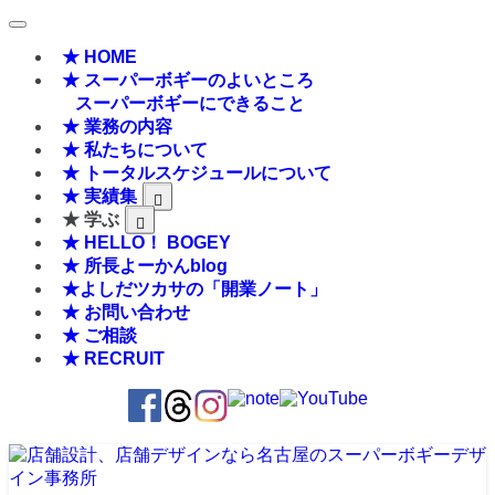
★ HOME
★ スーパーボギーのよいところ
スーパーボギーにできること
★ 業務の内容
★ 私たちについて
★ トータルスケジュールについて
★ 実績集
★ 学ぶ
★ HELLO！ BOGEY
★ 所長よーかんblog
★よしだツカサの「開業ノート」
★ お問い合わせ
★ ご相談
★ RECRUIT