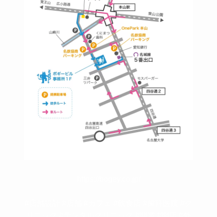
https://bogey.co.jp/
#店舗設計 #店舗 #カフェ #飲食店 #歯科医院 #ク
リニック #デンタルクリニック #開業 #開店 #外