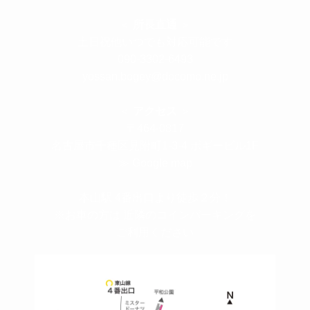
＜
所長直通
＞
土日祝他いつでも対応可能です
090-3302-6493
yossan.bogey@docomo.ne.jp
＜
アクセス
＞
〒464-0817
名古屋市千種区見附町1-3-4 ボギービル1F
≫ Google map
本山駅 4番出口より徒歩２分！
※お車の方は 近隣のコインパーキングを
ご利用ください