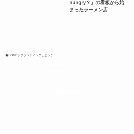
hungry？」の看板から始
まったラーメン店
HOME
ブランディングしよう
株式会社グラフィッコ
設計プロジェクトチーム
スーパーボギーデザイン室
＜
事務所直通
＞
平日 9:00 ～18:00
0120-89-1343
／
052-789-1343
＜
お問い合わせ
＞
super@bogey.co.jp