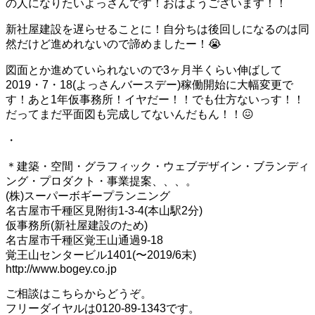
の人になりたいよっさんです！おはようございます！！
新社屋建設を遅らせることに！自分ちは後回しになるのは同
然だけど進めれないので諦めましたー！😭
図面とか進めていられないので3ヶ月半くらい伸ばして
2019・7・18(よっさんバースデー)稼働開始に大幅変更で
す！あと1年仮事務所！イヤだー！！でも仕方ないっす！！
だってまだ平面図も完成してないんだもん！！😖
・
＊建築・空間・グラフィック・ウェブデザイン・ブランディ
ング・プロダクト・事業提案、、、。
(株)スーパーボギープランニング
名古屋市千種区見附街1-3-4(本山駅2分)
仮事務所(新社屋建設のため)
名古屋市千種区覚王山通過9-18
覚王山センタービル1401(〜2019/6末)
http://www.bogey.co.jp
ご相談はこちらからどうぞ。
フリーダイヤルは0120-89-1343です。