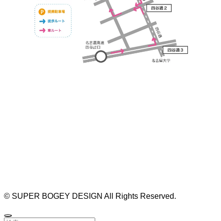
https://bogey.co.jp/
#店舗設計 #店舗 #カフェ #飲食店 #歯科医院 #クリ
ニック #デンタルクリニック #開業 #開店 #外装 #
外観 #看板 #看板企画 #デザイン #センスのいい #
名古屋 #デザイン事務所 #カウンセリング #相談 #
無料相談 #デザインコンサルタント #開院 #空間デ
ザイナー #リノベーション #愛知県 #岐阜県 #三重
県 #静岡県 #滋賀県
©
SUPER BOGEY DESIGN All Rights Reserved.