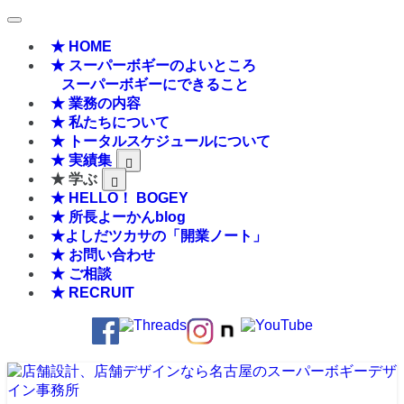
★ HOME
★ スーパーボギーのよいところ
スーパーボギーにできること
★ 業務の内容
★ 私たちについて
★ トータルスケジュールについて
★ 実績集
★ 学ぶ
★ HELLO！ BOGEY
★ 所長よーかんblog
★よしだツカサの「開業ノート」
★ お問い合わせ
★ ご相談
★ RECRUIT