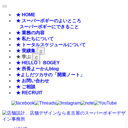
★ HOME
★ スーパーボギーのよいところ
スーパーボギーにできること
★ 業務の内容
★ 私たちについて
★ トータルスケジュールについて
★ 実績集
★ 学ぶ
★ HELLO！ BOGEY
★ 所長よーかんblog
★よしだツカサの「開業ノート」
★ お問い合わせ
★ ご相談
★ RECRUIT