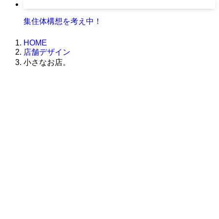
集住体構想を考え中！
HOME
店舗デザイン
小さなお店。
株式会社グラフィッコ
設計プロジェクトチーム
スーパーボギーデザイン室
＜
事務所直通
＞
平日 9:00 ～18:00
0120-89-1343
／
052-789-1343
＜
お問い合わせ
＞
super@bogey.co.jp