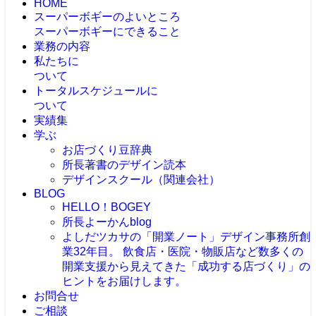
HOME
スーパーボギーのよいところ
スーパーボギーにできること
業務の内容
私たちに
ついて
トータルスケジュールに
ついて
実績集
学ぶ
お店づくり豆辞典
所長著書のデザイン読本
デザインスクール（関連会社）
BLOG
HELLO！BOGEY
所長よーかんblog
よしだツカサの「開業ノート」
デザイン事務所創
業32年目。 飲食店・医院・物販店など数多くの
開業支援から見えてきた「成功する店づくり」の
ヒントをお届けします。
お問合せ
ご相談