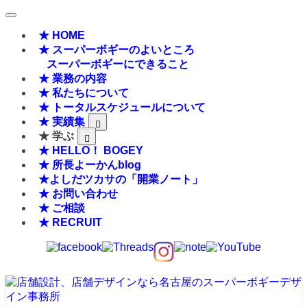
★ HOME
★ スーパーボギーのよいところ
スーパーボギーにできること
★ 業務の内容
★ 私たちについて
★ トータルスケジュールについて
★ 実績集
★ 学ぶ
★ HELLO！ BOGEY
★ 所長よーかんblog
★よしだツカサの「開業ノート」
★ お問い合わせ
★ ご相談
★ RECRUIT