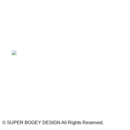
≫ Google map
本山駅 4番出口より徒歩２分！
※お車の方は 近隣のコインパーキングを
ご利用ください
https://bogey.co.jp/
#店舗設計 #店舗 #カフェ #飲食店 #歯科医院 #クリ
ニック #デンタルクリニック #開業 #開店 #外装 #
外観 #看板 #看板企画 #デザイン #センスのいい #
名古屋 #デザイン事務所 #カウンセリング #相談 #
無料相談 #デザインコンサルタント #開院 #空間デ
ザイナー #リノベーション #愛知県 #岐阜県 #三重
県 #静岡県 #滋賀県
©
SUPER BOGEY DESIGN All Rights Reserved.