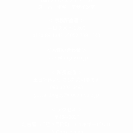
スーパーボギーデザイン室
＜
事務所直通
＞
平日 9:00 ～18:00
0120-89-1343
／
052-789-1343
＜
お問い合わせ
＞
super@bogey.co.jp
＜
所長直通
＞
土日祝他いつでも対応可能です
090-3302-6493
yossan.bogey@docomo.ne.jp
＜
アクセス
＞
〒464-0817
名古屋市千種区見附町1-3-4 ボギービル1F
≫ Google map