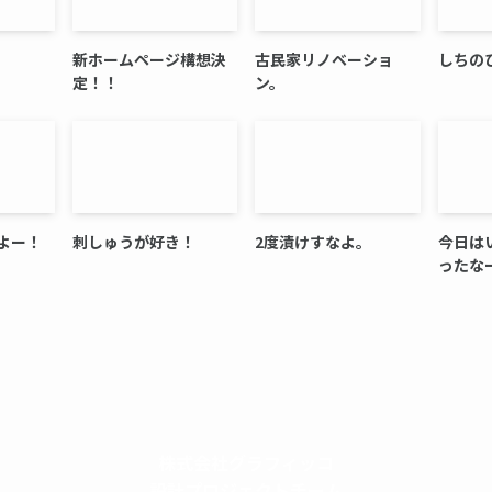
新ホームページ構想決
古民家リノベーショ
しちのひ
定！！
ン。
よー！
刺しゅうが好き！
2度漬けすなよ。
今日は
ったな
株式会社グラフィッコ
設計プロジェクトチーム