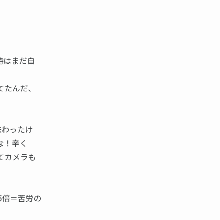
時はまだ自
てたんだ、
味わったけ
な！辛く
てカメラも
5倍＝苦労の