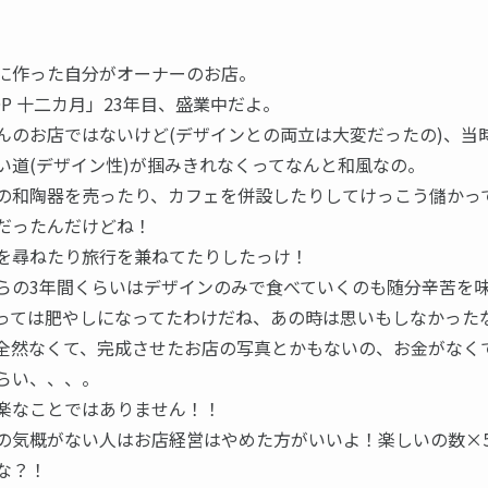
に作った自分がオーナーのお店。
HOP 十二カ月」23年目、盛業中だよ。
んのお店ではないけど(デザインとの両立は大変だったの)、当
い道(デザイン性)が掴みきれなくってなんと和風なの。
の和陶器を売ったり、カフェを併設したりしてけっこう儲かっ
だったんだけどね！
を尋ねたり旅行を兼ねてたりしたっけ！
らの3年間くらいはデザインのみで食べていくのも随分辛苦を
っては肥やしになってたわけだね、あの時は思いもしなかった
全然なくて、完成させたお店の写真とかもないの、お金がなく
らい、、、。
楽なことではありません！！
の気概がない人はお店経営はやめた方がいいよ！楽しいの数×
な？！