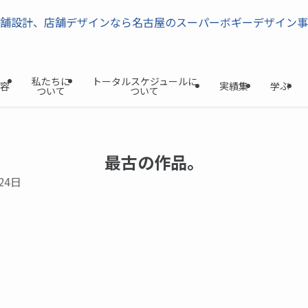
私たちに
トータルスケジュールに
容
実績集
学ぶ
ついて
ついて
最古の作品。
24日