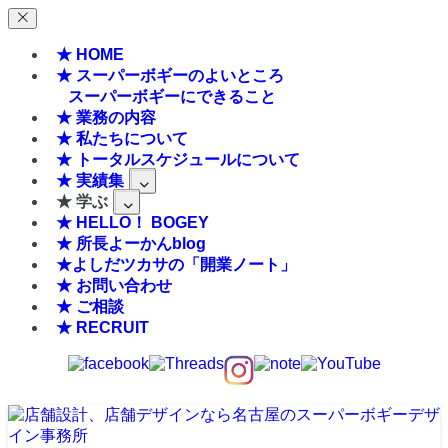
★ HOME
★ スーパーボギーのよいところ
スーパーボギーにできること
★ 業務の内容
★ 私たちについて
★ トータルスケジュールについて
★ 実績集
★ 学ぶ
★ HELLO！ BOGEY
★ 所長よーかんblog
★よしだツカサの「開業ノート」
★ お問い合わせ
★ ご相談
★ RECRUIT