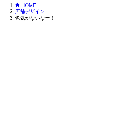
HOME
店舗デザイン
色気がないなー！
株式会社グラフィッコ
設計プロジェクトチーム
スーパーボギーデザイン室
＜
事務所直通
＞
平日 9:00 ～18:00
0120-89-1343
／
052-789-1343
＜
お問い合わせ
＞
super@bogey.co.jp
＜
所長直通
＞