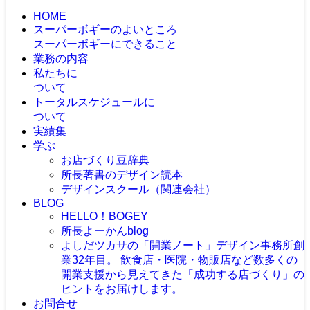
HOME
スーパーボギーのよいところ
スーパーボギーにできること
業務の内容
私たちに
ついて
トータルスケジュールに
ついて
実績集
学ぶ
お店づくり豆辞典
所長著書のデザイン読本
デザインスクール（関連会社）
BLOG
HELLO！BOGEY
所長よーかんblog
よしだツカサの「開業ノート」
デザイン事務所創
業32年目。 飲食店・医院・物販店など数多くの
開業支援から見えてきた「成功する店づくり」の
ヒントをお届けします。
お問合せ