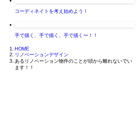
コーディネイトを考え始めよう！
手で描く、手で描く、手で描くー！！
HOME
リノベーションデザイン
あるリノベーション物件のことが頭から離れないでい
ます！！
株式会社グラフィッコ
設計プロジェクトチーム
スーパーボギーデザイン室
＜
事務所直通
＞
平日 9:00 ～18:00
0120-89-1343
／
052-789-1343