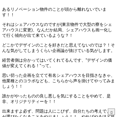
あるリノベーション物件のことが頭から離れないでいま
す！！
それはシェアハウスなのですが(東京物件で大型の寮をシェ
アハウスに変更)、なんだか結局、シェアハウスも画一化し
て行く傾向が出て来ているような？！
どこかでデザインのことを好きだと思えてないのでは？！そ
んな気がしてしまうくらい企画論が抜けている気がします。
経営者側は分かってはいてくれてるんです、”デザインの価
値が変えてくれる！”って。
思い切った企画を立てて有名シェアハウスを目指さなきゃ、
他業種とのコラボなども、こちらから声を掛けてやってみま
しょう！！
誰かがやったものの良し悪しを気にすることをやめて、是
非、オリジナリティーを！！
出来ますよ必ず、問題は人にこびず、自分たちの考えで、人
が選びたくなることをやりましょう！！、やればやるほど良