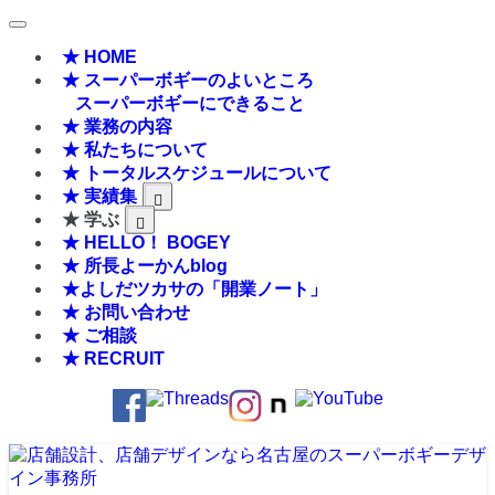
★ HOME
★ スーパーボギーのよいところ
スーパーボギーにできること
★ 業務の内容
★ 私たちについて
★ トータルスケジュールについて
★ 実績集
★ 学ぶ
★ HELLO！ BOGEY
★ 所長よーかんblog
★よしだツカサの「開業ノート」
★ お問い合わせ
★ ご相談
★ RECRUIT