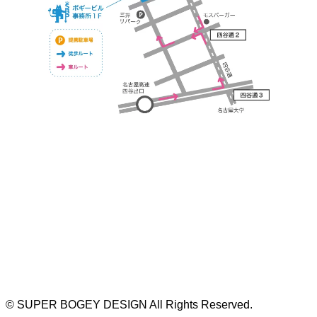
https://bogey.co.jp/
#店舗設計 #店舗 #カフェ #飲食店 #歯科医院 #クリ
ニック #デンタルクリニック #開業 #開店 #外装 #
外観 #看板 #看板企画 #デザイン #センスのいい #
名古屋 #デザイン事務所 #カウンセリング #相談 #
無料相談 #デザインコンサルタント #開院 #空間デ
ザイナー #リノベーション #愛知県 #岐阜県 #三重
県 #静岡県 #滋賀県
©
SUPER BOGEY DESIGN All Rights Reserved.