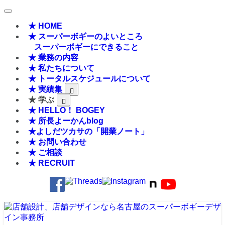
★ HOME
★ スーパーボギーのよいところ
スーパーボギーにできること
★ 業務の内容
★ 私たちについて
★ トータルスケジュールについて
★ 実績集
★ 学ぶ
★ HELLO！ BOGEY
★ 所長よーかんblog
★よしだツカサの「開業ノート」
★ お問い合わせ
★ ご相談
★ RECRUIT