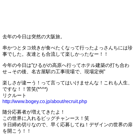
去年の今日は突然の大阪旅。
串かつとタコ焼きが食べたくなって行ったよっさんちには珍
事でした。友達とも合流して楽しかったなー！！
今年の今日は”ひるがの高原へ行ってホテル建築の打ち合わ
せ→その後、名古屋駅の工事現場で、現場定例”
楽しさが違ーう！って言ってはいけませんな！これも人生、
ですな！！苦笑(*^^*)
リクルート
http://www.bogey.co.jp/about/recruit.php
随分応募者が増えてきたよ！
この世界に入れるビッグチャンース！笑
９日締め切りなので、早く応募してね！デザインの世界の扉
を開こう！！