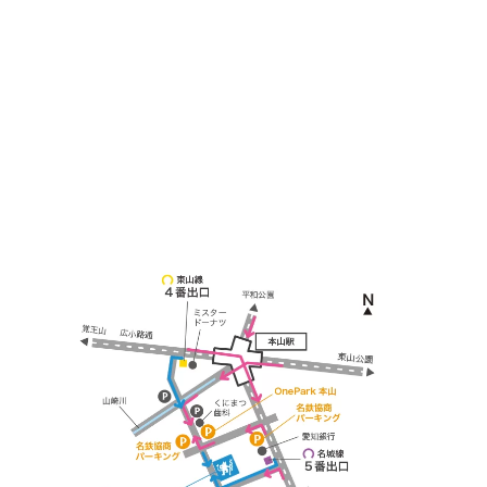
〒464-0817
名古屋市千種区見附町1-3-4 ボギービル1F
≫ Google map
本山駅 4番出口より徒歩２分！
※お車の方は 近隣のコインパーキングを
ご利用ください