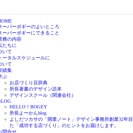
HOME
スーパーボギーのよいところ
スーパーボギーにできること
業務の内容
私たちに
ついて
トータルスケジュールに
ついて
実績集
学ぶ
お店づくり豆辞典
所長著書のデザイン読本
デザインスクール（関連会社）
BLOG
HELLO！BOGEY
所長よーかんblog
よしだツカサの「開業ノート」
デザイン事務所創業32年
た「成功する店づくり」のヒントをお届けします。
お問合せ