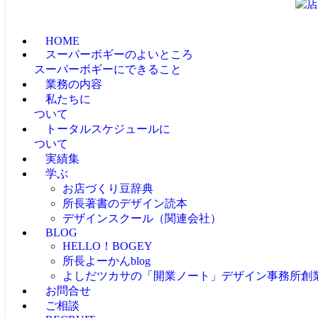
HOME
スーパーボギーのよいところ
スーパーボギーにできること
業務の内容
私たちに
ついて
トータルスケジュールに
ついて
実績集
学ぶ
お店づくり豆辞典
所長著書のデザイン読本
デザインスクール（関連会社）
BLOG
HELLO！BOGEY
所長よーかんblog
よしだツカサの「開業ノート」
デザイン事務所創
お問合せ
ご相談