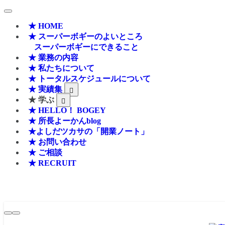
★ HOME
★ スーパーボギーのよいところ
スーパーボギーにできること
★ 業務の内容
★ 私たちについて
★ トータルスケジュールについて
★ 実績集
★ 学ぶ
★ HELLO！ BOGEY
★ 所長よーかんblog
★よしだツカサの「開業ノート」
★ お問い合わせ
★ ご相談
★ RECRUIT