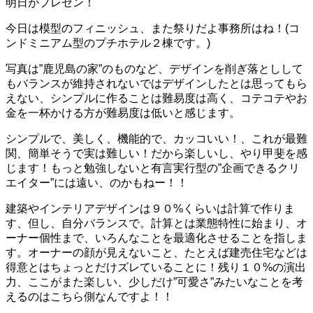
明日がプレゼン！
今日は模型のフィニッシュ、また祭りだよ事務所はね！(コ
ンドミニアム型のプチホテル２棟です。)
写真は”鹿児島の家”のものなど、デザインを削ぎ落としして
もバランスが維持されないではデザインしたとは思ってもら
えない、シンプルに作ることは難易度は高く、コテコテやお
金を一杯かける方が難易度は低いと感じます。
シンプルで、美しく、機能的で、カッコいい！、これが最難
関、簡単そうで実は難しい！だから楽しいし、やり甲斐を感
じます！もっと勉強しないと有言実行型の”企画できるクリ
エイター”には遠い、のかもねー！！
建築やインテリアデザインは９０%くらいは計算で作りま
す、但し、自分バランスで。計算とは業態特性に始まり、オ
ーナー個性まで、いろんなことを最適化させることを指しま
す。オーナーの顔が見えないこと、たとえば建売住宅などは
得意とはちょっとだけズレていることに！残り１０%の演出
力、ここがまた楽しい、少しだけ”可愛さ”みたいなことを考
えるのはこちら側なんですよ！！