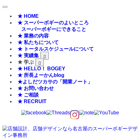
★ HOME
★ スーパーボギーのよいところ
スーパーボギーにできること
★ 業務の内容
★ 私たちについて
★ トータルスケジュールについて
★ 実績集
★ 学ぶ
★ HELLO！ BOGEY
★ 所長よーかんblog
★よしだツカサの「開業ノート」
★ お問い合わせ
★ ご相談
★ RECRUIT