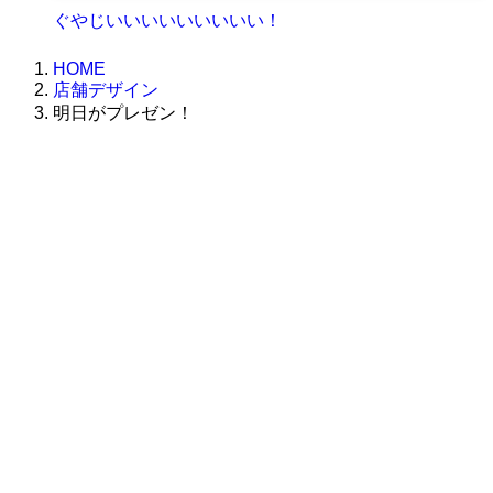
ぐやじいいいいいいいいい！
HOME
店舗デザイン
明日がプレゼン！
株式会社グラフィッコ
設計プロジェクトチーム
スーパーボギーデザイン室
＜
事務所直通
＞
平日 9:00 ～18:00
0120-89-1343
／
052-789-1343
＜
お問い合わせ
＞
super@bogey.co.jp