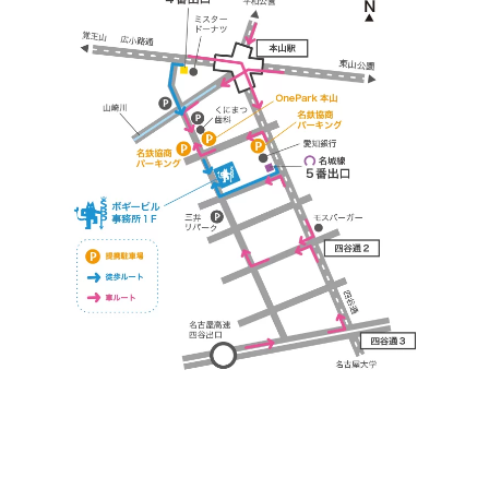
https://bogey.co.jp/
#店舗設計 #店舗 #カフェ #飲食店 #歯科医院 #クリ