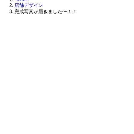
店舗デザイン
完成写真が届きました〜！！
株式会社グラフィッコ
設計プロジェクトチーム
スーパーボギーデザイン室
＜
事務所直通
＞
平日 9:00 ～18:00
0120-89-1343
／
052-789-1343
＜
お問い合わせ
＞
super@bogey.co.jp
＜
所長直通
＞
土日祝他いつでも対応可能です