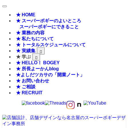
★ HOME
★ スーパーボギーのよいところ
スーパーボギーにできること
★ 業務の内容
★ 私たちについて
★ トータルスケジュールについて
★ 実績集
★ 学ぶ
★ HELLO！ BOGEY
★ 所長よーかんblog
★よしだツカサの「開業ノート」
★ お問い合わせ
★ ご相談
★ RECRUIT