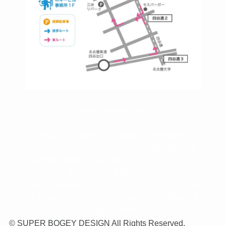
https://bogey.co.jp/
#店舗設計 #店舗 #カフェ #飲食店 #歯科医院 #ク
リニック #デンタルクリニック #開業 #開店 #外
装 #外観 #看板 #看板企画 #デザイン #センスの
いい #名古屋 #デザイン事務所 #カウンセリング
#相談 #無料相談 #デザインコンサルタント #開
院 #空間デザイナー #リノベーション #愛知県 #
岐阜県 #三重県 #静岡県 #滋賀県
©
SUPER BOGEY DESIGN All Rights Reserved.