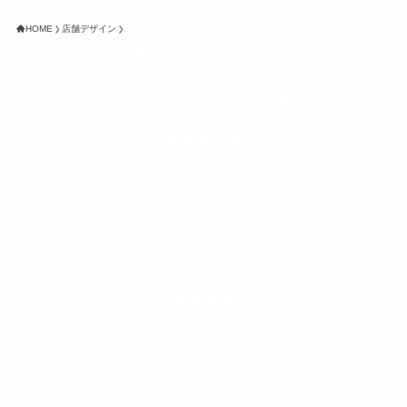
HOME
店舗デザイン
株式会社グラフィッコ
設計プロジェクトチーム
スーパーボギーデザイン室
＜
事務所直通
＞
平日 9:00 ～18:00
0120-89-1343
／
052-789-1343
＜
お問い合わせ
＞
super@bogey.co.jp
＜
所長直通
＞
土日祝他いつでも対応可能です
090-3302-6493
yossan.bogey@docomo.ne.jp