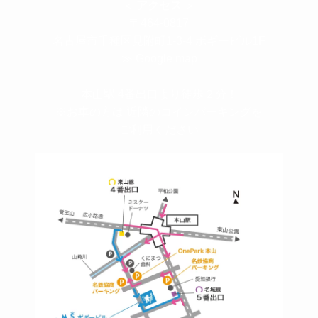
＜
アクセス
＞
〒464-0817
名古屋市千種区見附町1-3-4 ボギービル1F
≫ Google map
本山駅 4番出口より徒歩２分！
※お車の方は 近隣のコインパーキングを
ご利用ください