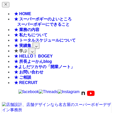
★ HOME
★ スーパーボギーのよいところ
スーパーボギーにできること
★ 業務の内容
★ 私たちについて
★ トータルスケジュールについて
★ 実績集
★ 学ぶ
★ HELLO！ BOGEY
★ 所長よーかんblog
★よしだツカサの「開業ノート」
★ お問い合わせ
★ ご相談
★ RECRUIT