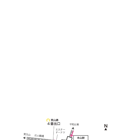
090-3302-6493
yossan.bogey@docomo.ne.jp
＜
アクセス
＞
〒464-0817
名古屋市千種区見附町1-3-4 ボギービル1F
≫ Google map
本山駅 4番出口より徒歩２分！
※お車の方は 近隣のコインパーキングを
ご利用ください