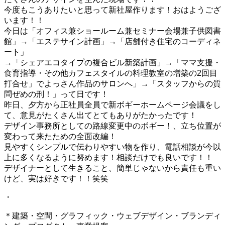
今度もこうありたいと思って新社屋作ります！おはようござ
います！！
今日は「オフィス兼ショールーム兼セミナー会場兼子供図書
館」→「エステサイン計画」→「店舗付き住宅のコーディネ
ート」
→「シェアエコタイプの複合ビル新築計画」→「ママ支援・
食育指導・その他カフェスタイルの料理教室の増築の2回目
打合せ」でよっさん作品のサロンへ」→「スタッフからの質
問ぜめの刑！」って日です！
昨日、夕方から正社員全員で新ボギーホームページ会議をし
て、意見がたくさん出てとてもありがたかったです！
デザイン事務所としての路線変更中のボギー！、立ち位置が
変わって来たための全面改編！
見やすくシンプルで伝わりやすい物を作り、電話相談が今以
上に多くなるように努めます！相談だけでも良いです！！
デザイナーとして生きること、簡単じゃないから責任も重い
けど、実は好きです！！笑笑
・
＊建築・空間・グラフィック・ウェブデザイン・ブランディ