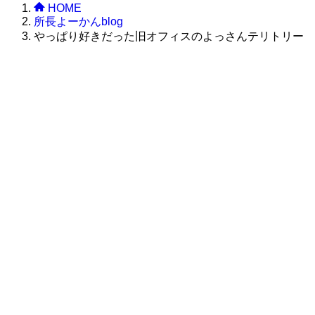
HOME
所長よーかんblog
やっぱり好きだった旧オフィスのよっさんテリトリー
株式会社グラフィッコ
設計プロジェクトチーム
スーパーボギーデザイン室
＜
事務所直通
＞
平日 9:00 ～18:00
0120-89-1343
／
052-789-1343
＜
お問い合わせ
＞
super@bogey.co.jp
＜
所長直通
＞
土日祝他いつでも対応可能です