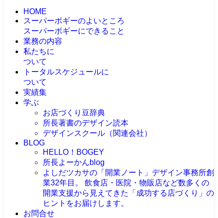
HOME
スーパーボギーのよいところ
スーパーボギーにできること
業務の内容
私たちに
ついて
トータルスケジュールに
ついて
実績集
学ぶ
お店づくり豆辞典
所長著書のデザイン読本
デザインスクール（関連会社）
BLOG
HELLO！BOGEY
所長よーかんblog
よしだツカサの「開業ノート」
デザイン事務所創
業32年目。 飲食店・医院・物販店など数多くの
開業支援から見えてきた「成功する店づくり」の
ヒントをお届けします。
お問合せ