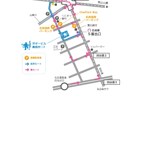
https://bogey.co.jp/
#店舗設計 #店舗 #カフェ #飲食店 #歯科医院 #クリ
ニック #デンタルクリニック #開業 #開店 #外装 #
外観 #看板 #看板企画 #デザイン #センスのいい #