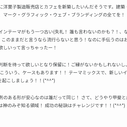
に洋菓子製造販売店とカフェを新築したいんだそうです。建築
、マーク・グラフィック・ウェブ・ブランディングの全てを！
インテーマがもう一つ古い(失礼！ 誰も言わないのかも？！、
。 このままだと言うなら流行らないと思う！なのに手伝うのは
欲しいって言っちゃったー！
判断を待って欲しいとなり保留に！ご縁がないかもしれないし
 こういう、ケースもあります！！ テーマミックスで、新しい
を起こしましょう！！(*^^*)
例のある形が安心なのは誰だって同じ！ さて、どうやり甲斐と
は神のみぞ知る領域！ 成功の秘訣はチャレンジです！！(*^^*)