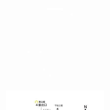
＜
所長直通
＞
土日祝他いつでも対応可能です
090-3302-6493
yossan.bogey@docomo.ne.jp
＜
アクセス
＞
〒464-0817
名古屋市千種区見附町1-3-4 ボギービル1F
≫ Google map
本山駅 4番出口より徒歩２分！
※お車の方は 近隣のコインパーキングを
ご利用ください