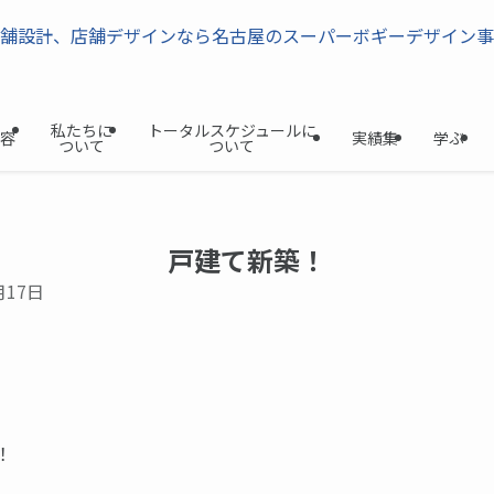
私たちに
トータルスケジュールに
容
実績集
学ぶ
ついて
ついて
戸建て新築！
月17日
！