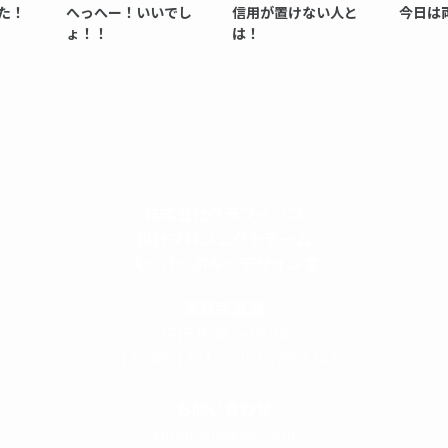
た！
へっへー！いいでし
信用が置けない人と
今日は
ょ！！
は！
株式会社グラフィッコ
設計プロジェクトチーム
スーパーボギーデザイン室
＜
事務所直通
＞
平日 9:00 ～18:00
0120-89-1343
／
052-789-1343
＜
お問い合わせ
＞
super@bogey.co.jp