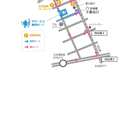
https://bogey.co.jp/
#店舗設計 #店舗 #カフェ #飲食店 #歯科医院 #クリ
ニック #デンタルクリニック #開業 #開店 #外装 #
外観 #看板 #看板企画 #デザイン #センスのいい #
名古屋 #デザイン事務所 #カウンセリング #相談 #
無料相談 #デザインコンサルタント #開院 #空間デ
ザイナー #リノベーション #愛知県 #岐阜県 #三重