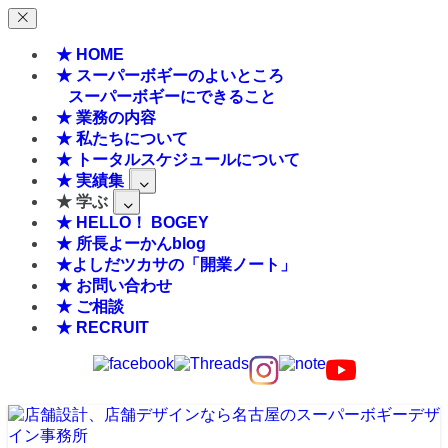
★ HOME
★ スーパーボギーのよいところ
スーパーボギーにできること
★ 業務の内容
★ 私たちについて
★ トータルスケジュールについて
★ 実績集
★ 学ぶ
★ HELLO！ BOGEY
★ 所長よーかんblog
★よしだツカサの「開業ノート」
★ お問い合わせ
★ ご相談
★ RECRUIT