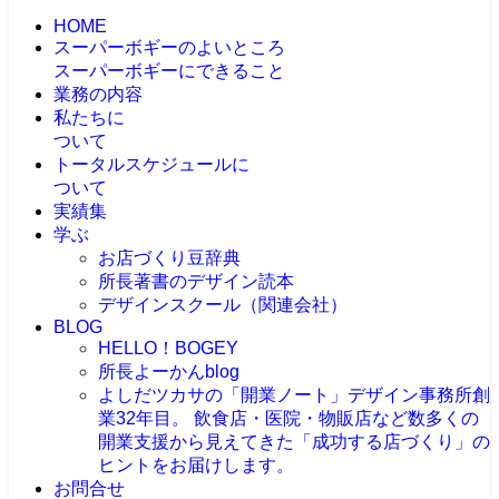
HOME
スーパーボギーのよいところ
スーパーボギーにできること
業務の内容
私たちに
ついて
トータルスケジュールに
ついて
実績集
学ぶ
お店づくり豆辞典
所長著書のデザイン読本
デザインスクール（関連会社）
BLOG
HELLO！BOGEY
所長よーかんblog
よしだツカサの「開業ノート」
デザイン事務所創
業32年目。 飲食店・医院・物販店など数多くの
開業支援から見えてきた「成功する店づくり」の
ヒントをお届けします。
お問合せ