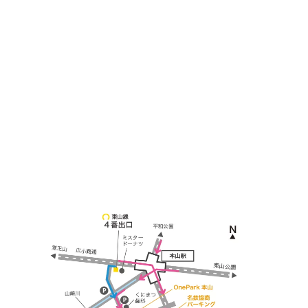
＜
アクセス
＞
〒464-0817
名古屋市千種区見附町1-3-4 ボギービル1F
≫ Google map
本山駅 4番出口より徒歩２分！
※お車の方は 近隣のコインパーキングを
ご利用ください