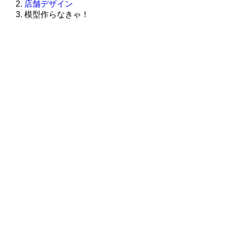
店舗デザイン
模型作らなきゃ！
株式会社グラフィッコ
設計プロジェクトチーム
スーパーボギーデザイン室
＜
事務所直通
＞
平日 9:00 ～18:00
0120-89-1343
／
052-789-1343
＜
お問い合わせ
＞
super@bogey.co.jp
＜
所長直通
＞
土日祝他いつでも対応可能です
090-3302-6493