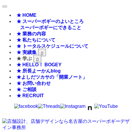
★ HOME
★ スーパーボギーのよいところ
スーパーボギーにできること
★ 業務の内容
★ 私たちについて
★ トータルスケジュールについて
★ 実績集
★ 学ぶ
★ HELLO！ BOGEY
★ 所長よーかんblog
★よしだツカサの「開業ノート」
★ お問い合わせ
★ ご相談
★ RECRUIT