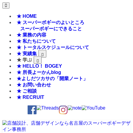
★ HOME
★ スーパーボギーのよいところ
スーパーボギーにできること
★ 業務の内容
★ 私たちについて
★ トータルスケジュールについて
★ 実績集
★ 学ぶ
★ HELLO！ BOGEY
★ 所長よーかんblog
★よしだツカサの「開業ノート」
★ お問い合わせ
★ ご相談
★ RECRUIT