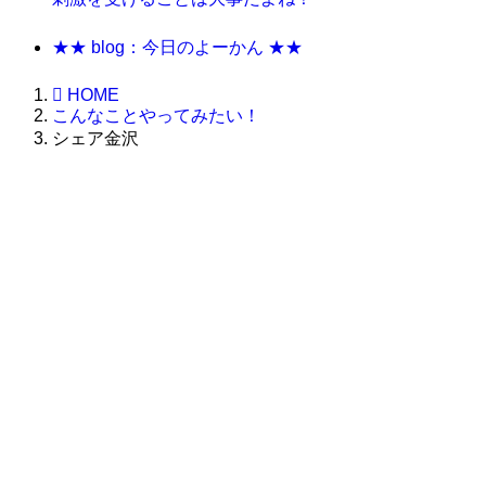
★★ blog：今日のよーかん ★★
HOME
こんなことやってみたい！
シェア金沢
株式会社グラフィッコ
設計プロジェクトチーム
スーパーボギーデザイン室
＜
事務所直通
＞
平日 9:00 ～18:00
0120-89-1343
／
052-789-1343
＜
お問い合わせ
＞
super@bogey.co.jp