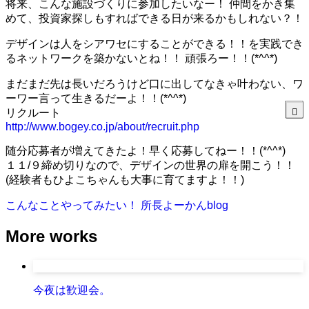
将来、こんな施設づくりに参加したいなー！ 仲間をかき集
めて、投資家探しもすればできる日が来るかもしれない？！
デザインは人をシアワセにすることができる！！を実践でき
るネットワークを築かないとね！！ 頑張ろー！！(*^^*)
まだまだ先は長いだろうけど口に出してなきゃ叶わない、ワ
ーワー言って生きるだーよ！！(*^^*)
リクルート
http://www.bogey.co.jp/about/recruit.php
随分応募者が増えてきたよ！早く応募してねー！！(*^^*)
１１/９締め切りなので、デザインの世界の扉を開こう！！
(経験者もひよこちゃんも大事に育てますよ！！)
こんなことやってみたい！
所長よーかんblog
More works
今夜は歓迎会。