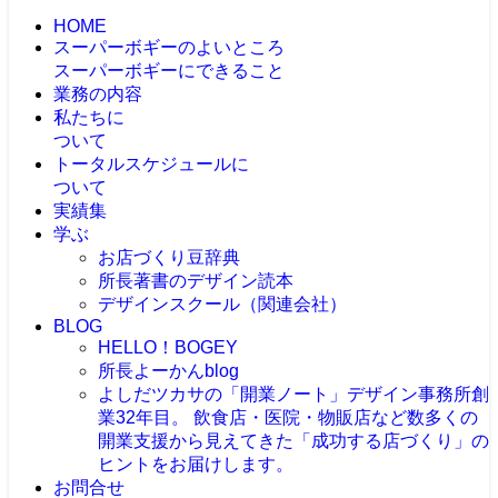
HOME
スーパーボギーのよいところ
スーパーボギーにできること
業務の内容
私たちに
ついて
トータルスケジュールに
ついて
実績集
学ぶ
お店づくり豆辞典
所長著書のデザイン読本
デザインスクール（関連会社）
BLOG
HELLO！BOGEY
所長よーかんblog
よしだツカサの「開業ノート」
デザイン事務所創
業32年目。 飲食店・医院・物販店など数多くの
開業支援から見えてきた「成功する店づくり」の
ヒントをお届けします。
お問合せ