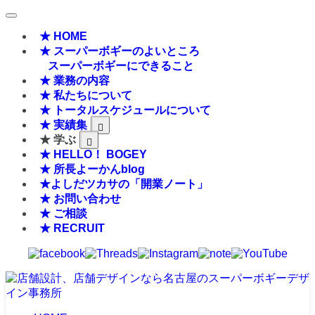
★ HOME
★ スーパーボギーのよいところ
スーパーボギーにできること
★ 業務の内容
★ 私たちについて
★ トータルスケジュールについて
★ 実績集
★ 学ぶ
★ HELLO！ BOGEY
★ 所長よーかんblog
★よしだツカサの「開業ノート」
★ お問い合わせ
★ ご相談
★ RECRUIT