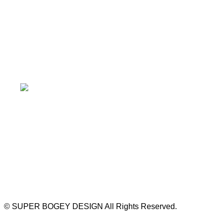
≫ Google map
本山駅 4番出口より徒歩２分！
※お車の方は 近隣のコインパーキングを
ご利用ください
https://bogey.co.jp/
#店舗設計 #店舗 #カフェ #飲食店 #歯科医院 #クリ
ニック #デンタルクリニック #開業 #開店 #外装 #
外観 #看板 #看板企画 #デザイン #センスのいい #
名古屋 #デザイン事務所 #カウンセリング #相談 #
無料相談 #デザインコンサルタント #開院 #空間デ
ザイナー #リノベーション #愛知県 #岐阜県 #三重
県 #静岡県 #滋賀県
©
SUPER BOGEY DESIGN All Rights Reserved.