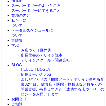
HOME
スーパーボギーのよいところ
スーパーボギーにできること
業務の内容
私たちに
ついて
トータルスケジュールに
ついて
実績集
学ぶ
お店づくり豆辞典
所長著書のデザイン読本
デザインスクール（関連会社）
BLOG
HELLO！BOGEY
所長よーかんblog
よしだツカサの「開業ノート」
デザイン事務所創
業32年目。 飲食店・医院・物販店など数多くの
開業支援から見えてきた「成功する店づくり」の
ヒントをお届けします。
お問合せ
ご相談