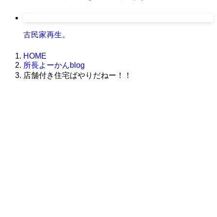
古民家再生。
HOME
所長よーかんblog
店舗付き住宅ばやりだねー！！
株式会社グラフィッコ
設計プロジェクトチーム
スーパーボギーデザイン室
＜
事務所直通
＞
平日 9:00 ～18:00
0120-89-1343
／
052-789-1343
＜
お問い合わせ
＞
super@bogey.co.jp