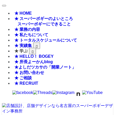
★ HOME
★ スーパーボギーのよいところ
スーパーボギーにできること
★ 業務の内容
★ 私たちについて
★ トータルスケジュールについて
★ 実績集
★ 学ぶ
★ HELLO！ BOGEY
★ 所長よーかんblog
★よしだツカサの「開業ノート」
★ お問い合わせ
★ ご相談
★ RECRUIT