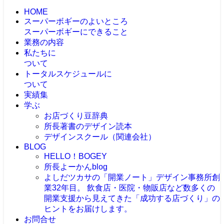
HOME
スーパーボギーのよいところ
スーパーボギーにできること
業務の内容
私たちに
ついて
トータルスケジュールに
ついて
実績集
学ぶ
お店づくり豆辞典
所長著書のデザイン読本
デザインスクール（関連会社）
BLOG
HELLO！BOGEY
所長よーかんblog
よしだツカサの「開業ノート」
デザイン事務所創
業32年目。 飲食店・医院・物販店など数多くの
開業支援から見えてきた「成功する店づくり」の
ヒントをお届けします。
お問合せ