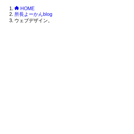
HOME
所長よーかんblog
ウェブデザイン。
株式会社グラフィッコ
設計プロジェクトチーム
スーパーボギーデザイン室
＜
事務所直通
＞
平日 9:00 ～18:00
0120-89-1343
／
052-789-1343
＜
お問い合わせ
＞
super@bogey.co.jp
＜
所長直通
＞