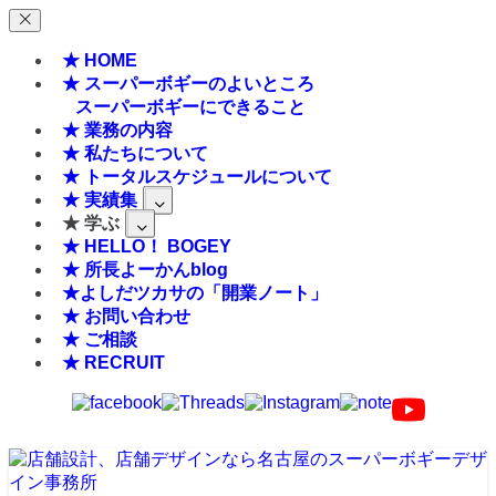
★ HOME
★ スーパーボギーのよいところ
スーパーボギーにできること
★ 業務の内容
★ 私たちについて
★ トータルスケジュールについて
★ 実績集
★ 学ぶ
★ HELLO！ BOGEY
★ 所長よーかんblog
★よしだツカサの「開業ノート」
★ お問い合わせ
★ ご相談
★ RECRUIT