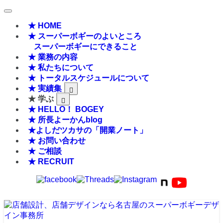
★ HOME
★ スーパーボギーのよいところ
スーパーボギーにできること
★ 業務の内容
★ 私たちについて
★ トータルスケジュールについて
★ 実績集
★ 学ぶ
★ HELLO！ BOGEY
★ 所長よーかんblog
★よしだツカサの「開業ノート」
★ お問い合わせ
★ ご相談
★ RECRUIT