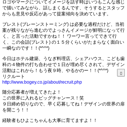
ロゴやマークについてイメージを話す時はいつもこんな感じ
で描いてみながら、話しまくるんです、そうするとスタッフ
からも意見や反応があって提案傾向を決めています。
ブレスト(ブレーンストーミング) は必要な過程だけど、当初
案が残りながら進むのでよっさんイメージが鮮明になって行
く、と言った活動ですかね！！ ワーワー言ってできて行
く、この会話(ブレスト) の１５分くらいがたまらなく面白い
一瞬なのです！！(*^^*)
今日はホテル建築、うなぎ料理店、シェアハウス、こども歯
科の４物件の打ち合わせで１日が埋め尽くされて、デザイン
活動はこれから！もう夜９時、やるかのー！！(*^^*)
リクルート
http://www.bogey.co.jp/about/recruit.php
随分応募者が増えてきたよ！
この世界に入れるビッグチャンース！笑
９日締め切りなので、早く応募してね！デザインの世界の扉
を開こう！！
経験者もひよこちゃんも大事に育てますよ！！