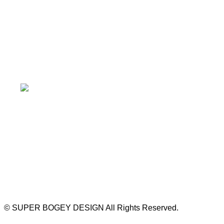
≫ Google map
本山駅 4番出口より徒歩２分！
※お車の方は 近隣のコインパーキングを
ご利用ください
https://bogey.co.jp/
#店舗設計 #店舗 #カフェ #飲食店 #歯科医院 #クリ
ニック #デンタルクリニック #開業 #開店 #外装 #
外観 #看板 #看板企画 #デザイン #センスのいい #
名古屋 #デザイン事務所 #カウンセリング #相談 #
無料相談 #デザインコンサルタント #開院 #空間デ
ザイナー #リノベーション #愛知県 #岐阜県 #三重
県 #静岡県 #滋賀県
©
SUPER BOGEY DESIGN All Rights Reserved.