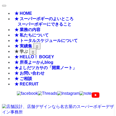
★ HOME
★ スーパーボギーのよいところ
スーパーボギーにできること
★ 業務の内容
★ 私たちについて
★ トータルスケジュールについて
★ 実績集
★ 学ぶ
★ HELLO！ BOGEY
★ 所長よーかんblog
★よしだツカサの「開業ノート」
★ お問い合わせ
★ ご相談
★ RECRUIT