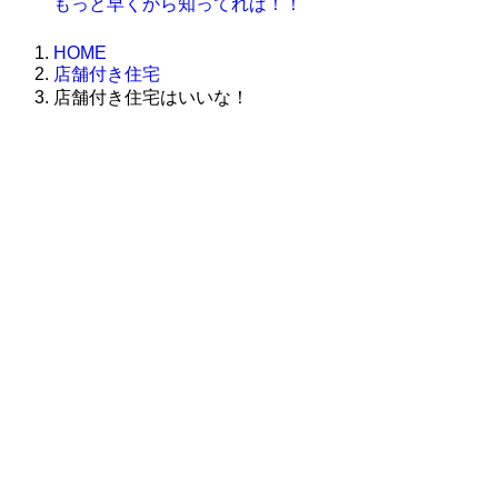
もっと早くから知ってれば！！
HOME
店舗付き住宅
店舗付き住宅はいいな！
株式会社グラフィッコ
設計プロジェクトチーム
スーパーボギーデザイン室
＜
事務所直通
＞
平日 9:00 ～18:00
0120-89-1343
／
052-789-1343
＜
お問い合わせ
＞
super@bogey.co.jp
＜
所長直通
＞