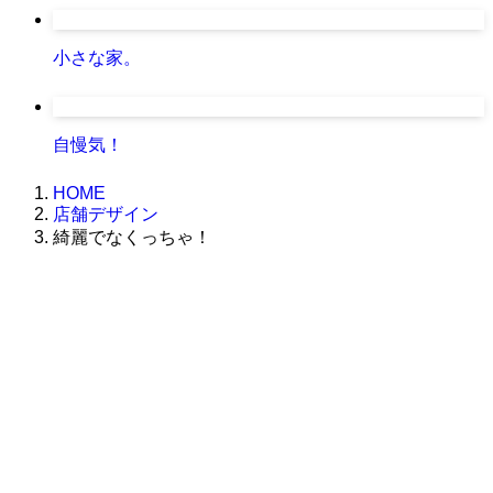
小さな家。
自慢気！
HOME
店舗デザイン
綺麗でなくっちゃ！
株式会社グラフィッコ
設計プロジェクトチーム
スーパーボギーデザイン室
＜
事務所直通
＞
平日 9:00 ～18:00
0120-89-1343
／
052-789-1343