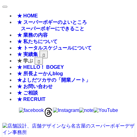
★ HOME
★ スーパーボギーのよいところ
スーパーボギーにできること
★ 業務の内容
★ 私たちについて
★ トータルスケジュールについて
★ 実績集
★ 学ぶ
★ HELLO！ BOGEY
★ 所長よーかんblog
★よしだツカサの「開業ノート」
★ お問い合わせ
★ ご相談
★ RECRUIT