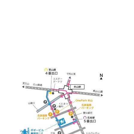
名古屋市千種区見附町1-3-4 ボギービル1F
≫ Google map
本山駅 4番出口より徒歩２分！
※お車の方は 近隣のコインパーキングを
ご利用ください