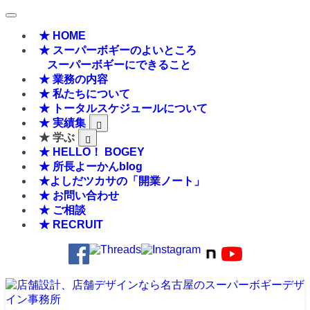
★ HOME
★ スーパーボギーのよいところ
スーパーボギーにできること
★ 業務の内容
★ 私たちについて
★ トータルスケジュールについて
★ 実績集
★ 学ぶ
★ HELLO！ BOGEY
★ 所長よーかんblog
★よしだツカサの「開業ノート」
★ お問い合わせ
★ ご相談
★ RECRUIT