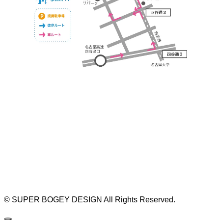
https://bogey.co.jp/
#店舗設計 #店舗 #カフェ #飲食店 #歯科医院 #クリ
ニック #デンタルクリニック #開業 #開店 #外装 #
外観 #看板 #看板企画 #デザイン #センスのいい #
名古屋 #デザイン事務所 #カウンセリング #相談 #
無料相談 #デザインコンサルタント #開院 #空間デ
ザイナー #リノベーション #愛知県 #岐阜県 #三重
県 #静岡県 #滋賀県
©
SUPER BOGEY DESIGN All Rights Reserved.