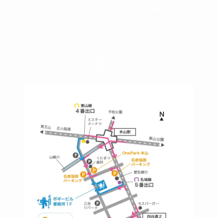
名古屋市千種区見附町1-3-4 ボギービル1F
≫ Google map
本山駅 4番出口より徒歩２分！
※お車の方は 近隣のコインパーキングを
ご利用ください