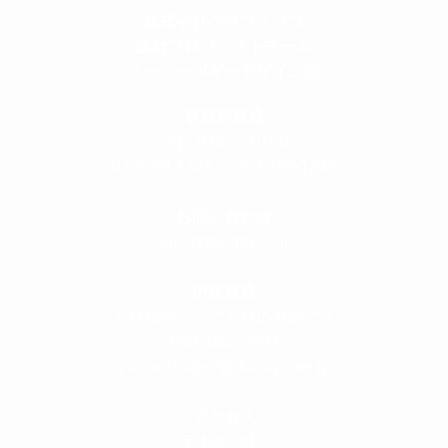
株式会社グラフィッコ
設計プロジェクトチーム
スーパーボギーデザイン室
＜
事務所直通
＞
平日 9:00 ～18:00
0120-89-1343
／
052-789-1343
＜
お問い合わせ
＞
super@bogey.co.jp
＜
所長直通
＞
土日祝他いつでも対応可能です
090-3302-6493
yossan.bogey@docomo.ne.jp
＜
アクセス
＞
〒464-0817