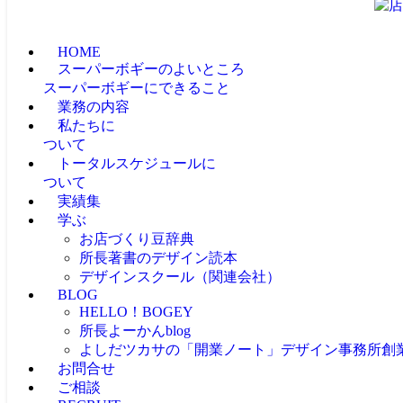
HOME
スーパーボギーのよいところ
スーパーボギーにできること
業務の内容
私たちに
ついて
トータルスケジュールに
ついて
実績集
学ぶ
お店づくり豆辞典
所長著書のデザイン読本
デザインスクール（関連会社）
BLOG
HELLO！BOGEY
所長よーかんblog
よしだツカサの「開業ノート」
デザイン事務所創
お問合せ
ご相談