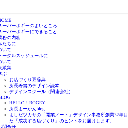
HOME
スーパーボギーのよいところ
スーパーボギーにできること
業務の内容
私たちに
ついて
トータルスケジュールに
ついて
実績集
学ぶ
お店づくり豆辞典
所長著書のデザイン読本
デザインスクール（関連会社）
BLOG
HELLO！BOGEY
所長よーかんblog
よしだツカサの「開業ノート」
デザイン事務所創業32年
た「成功する店づくり」のヒントをお届けします。
お問合せ