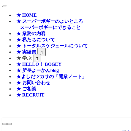
★ HOME
★ スーパーボギーのよいところ
スーパーボギーにできること
★ 業務の内容
★ 私たちについて
★ トータルスケジュールについて
★ 実績集
★ 学ぶ
★ HELLO！ BOGEY
★ 所長よーかんblog
★よしだツカサの「開業ノート」
★ お問い合わせ
★ ご相談
★ RECRUIT