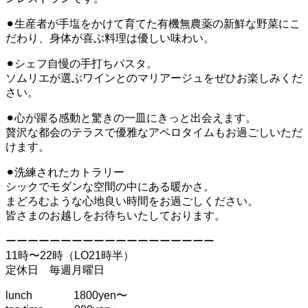
⚫︎生産者が手塩をかけて育てた有機無農薬の新鮮な野菜にこ
だわり、身体が喜ぶ料理は優しい味わい。
⚫︎シェフ自慢の手打ちパスタ。
ソムリエが選ぶワインとのマリアージュをぜひお楽しみくだ
さい。
⚫︎心が躍る感動と驚きの一皿にきっと出会えます。
贅沢な都会のテラスで優雅なアペロタイムもお過ごしいただ
けます。
⚫︎洗練されたカトラリー
シックでモダンな空間の中にある暖かさ。
まどろむような心地良い時間をお過ごしください。
皆さまのお越しをお待ちいたしております。
ーーーーーーーーーーーーーーーーーーー
11時〜22時（LO21時半）
定休日 毎週月曜日
lunch 1800yen〜