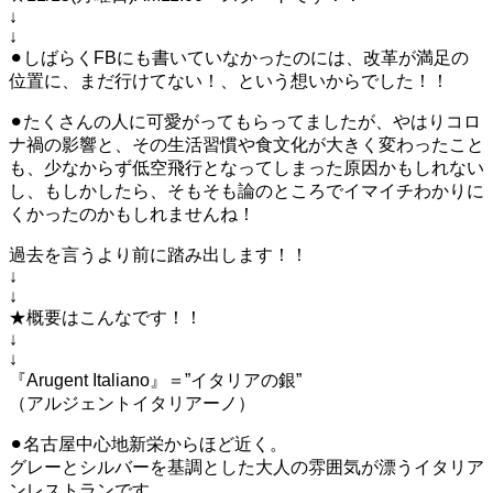
↓
↓
⚫︎しばらくFBにも書いていなかったのには、改革が満足の
位置に、まだ行けてない！、という想いからでした！！
⚫︎たくさんの人に可愛がってもらってましたが、やはりコロ
ナ禍の影響と、その生活習慣や食文化が大きく変わったこと
も、少なからず低空飛行となってしまった原因かもしれない
し、もしかしたら、そもそも論のところでイマイチわかりに
くかったのかもしれませんね！
過去を言うより前に踏み出します！！
↓
↓
★概要はこんなです！！
↓
↓
『Arugent Italiano』＝”イタリアの銀”
（アルジェントイタリアーノ）
⚫︎名古屋中心地新栄からほど近く。
グレーとシルバーを基調とした大人の雰囲気が漂うイタリア
ンレストランです。