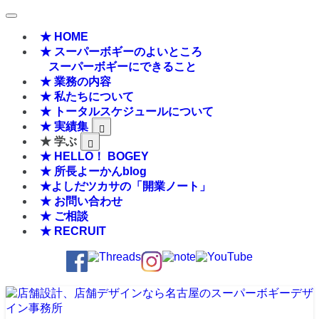
★ HOME
★ スーパーボギーのよいところ
スーパーボギーにできること
★ 業務の内容
★ 私たちについて
★ トータルスケジュールについて
★ 実績集
★ 学ぶ
★ HELLO！ BOGEY
★ 所長よーかんblog
★よしだツカサの「開業ノート」
★ お問い合わせ
★ ご相談
★ RECRUIT