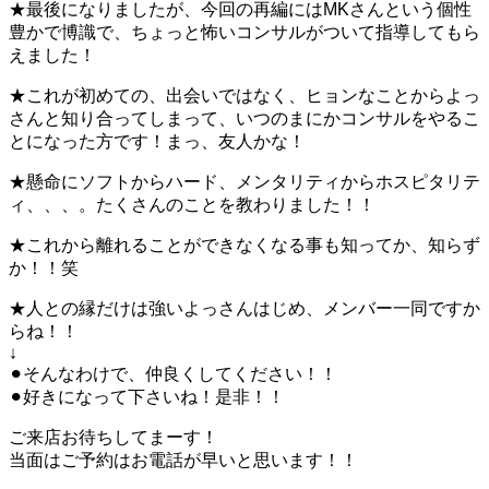
★最後になりましたが、今回の再編にはMKさんという個性
豊かで博識で、ちょっと怖いコンサルがついて指導してもら
えました！
★これが初めての、出会いではなく、ヒョンなことからよっ
さんと知り合ってしまって、いつのまにかコンサルをやるこ
とになった方です！まっ、友人かな！
★懸命にソフトからハード、メンタリティからホスピタリテ
ィ、、、。たくさんのことを教わりました！！
★これから離れることができなくなる事も知ってか、知らず
か！！笑
★人との縁だけは強いよっさんはじめ、メンバー一同ですか
らね！！
↓
⚫︎そんなわけで、仲良くしてください！！
⚫︎好きになって下さいね！是非！！
ご来店お待ちしてまーす！
当面はご予約はお電話が早いと思います！！