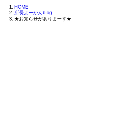
HOME
所長よーかんblog
★お知らせがありまーす★
株式会社グラフィッコ
設計プロジェクトチーム
スーパーボギーデザイン室
＜
事務所直通
＞
平日 9:00 ～18:00
0120-89-1343
／
052-789-1343
＜
お問い合わせ
＞
super@bogey.co.jp
＜
所長直通
＞