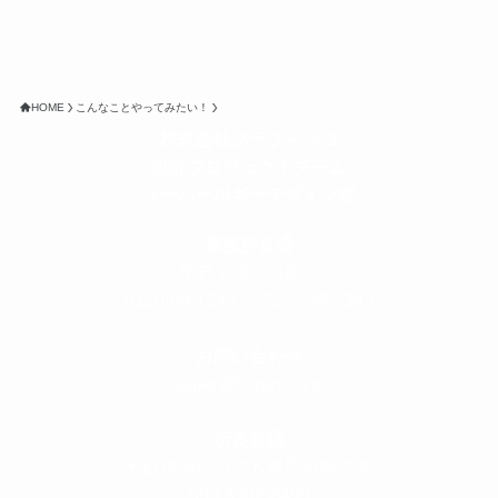
HOME
こんなことやってみたい！
株式会社グラフィッコ
設計プロジェクトチーム
スーパーボギーデザイン室
＜
事務所直通
＞
平日 9:00 ～18:00
0120-89-1343
／
052-789-1343
＜
お問い合わせ
＞
super@bogey.co.jp
＜
所長直通
＞
土日祝他いつでも対応可能です
090-3302-6493