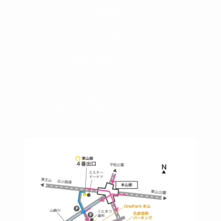
yossan.bogey@docomo.ne.jp
＜
アクセス
＞
〒464-0817
名古屋市千種区見附町1-3-4 ボギービル1F
≫ Google map
本山駅 4番出口より徒歩２分！
※お車の方は 近隣のコインパーキングを
ご利用ください