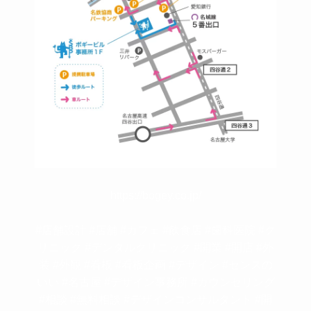
https://bogey.co.jp/
#店舗設計 #店舗 #カフェ #飲食店 #歯科医院 #ク
リニック #デンタルクリニック #開業 #開店 #外
装 #外観 #看板 #看板企画 #デザイン #センスの
いい #名古屋 #デザイン事務所 #カウンセリング
#相談 #無料相談 #デザインコンサルタント #開