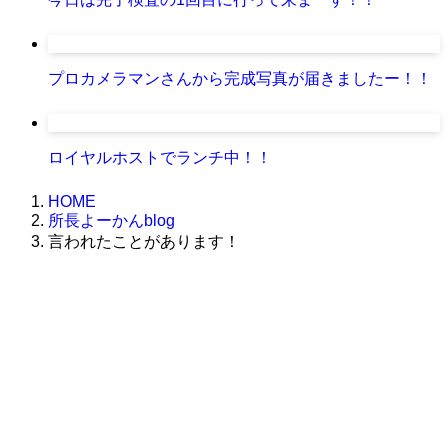
プロカメラマンさんから完成写真が届きましたー！！
ロイヤルホストでランチ中！！
HOME
所長よーかんblog
言われたことがあります！
株式会社グラフィッコ
設計プロジェクトチーム
スーパーボギーデザイン室
＜
事務所直通
＞
平日 9:00 ～18:00
0120-89-1343
／
052-789-1343