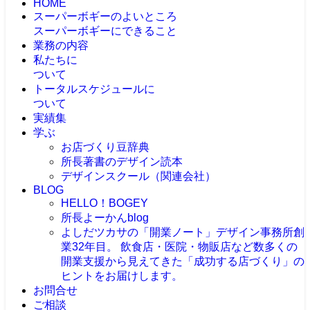
HOME
スーパーボギーのよいところ
スーパーボギーにできること
業務の内容
私たちに
ついて
トータルスケジュールに
ついて
実績集
学ぶ
お店づくり豆辞典
所長著書のデザイン読本
デザインスクール（関連会社）
BLOG
HELLO！BOGEY
所長よーかんblog
よしだツカサの「開業ノート」
デザイン事務所創
業32年目。 飲食店・医院・物販店など数多くの
開業支援から見えてきた「成功する店づくり」の
ヒントをお届けします。
お問合せ
ご相談