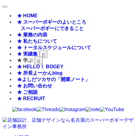
★ HOME
★ スーパーボギーのよいところ
スーパーボギーにできること
★ 業務の内容
★ 私たちについて
★ トータルスケジュールについて
★ 実績集
★ 学ぶ
★ HELLO！ BOGEY
★ 所長よーかんblog
★よしだツカサの「開業ノート」
★ お問い合わせ
★ ご相談
★ RECRUIT