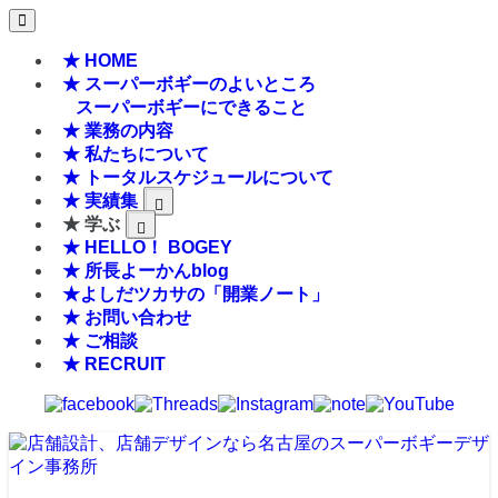
★ HOME
★ スーパーボギーのよいところ
スーパーボギーにできること
★ 業務の内容
★ 私たちについて
★ トータルスケジュールについて
★ 実績集
★ 学ぶ
★ HELLO！ BOGEY
★ 所長よーかんblog
★よしだツカサの「開業ノート」
★ お問い合わせ
★ ご相談
★ RECRUIT