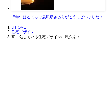
旧年中はとてもご贔屓頂きありがとうございました！
HOME
住宅デザイン
画一化している住宅デザインに風穴を！
株式会社グラフィッコ
設計プロジェクトチーム
スーパーボギーデザイン室
＜
事務所直通
＞
平日 9:00 ～18:00
0120-89-1343
／
052-789-1343
＜
お問い合わせ
＞
super@bogey.co.jp