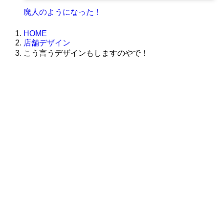
廃人のようになった！
HOME
店舗デザイン
こう言うデザインもしますのやで！
株式会社グラフィッコ
設計プロジェクトチーム
スーパーボギーデザイン室
＜
事務所直通
＞
平日 9:00 ～18:00
0120-89-1343
／
052-789-1343
＜
お問い合わせ
＞
super@bogey.co.jp