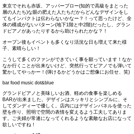
東京でそれも赤坂、アッパーブロー(知的で高級をまとった
層の人たち)な眼の肥えた人たちだからどんなデザインをし
てもインパクトは伝わらないかなー？！って思ったけど、全
体の構成がないパターン(地下1階と中2階)だったし、グラン
ドピアノがあったりするから助けられたかな？！
オープン後もイベントも多くなり活況な日も増えて来た様
子、素晴らしい！
こうして多くのファンができていく事を願っています！なか
なか行くことが出来ないけど、突然行ってピアノでも弾いて
驚かしてやっかー！(弾けるかどうかはご想像にお任せ、笑)
bar food music dot&blue
グランドピアノと美味しいお酒、軽めの食事を楽しめる
BARが出来ました。デザインはスッキリとシンプルに、そ
してダンディーで優しく。店内にはデザインパネルを使った
壁を作り、照明で空間の表情を変えるよう工夫してありま
す。ご夫婦が常連になってくれるような素敵なお店になって
欲しいですね！