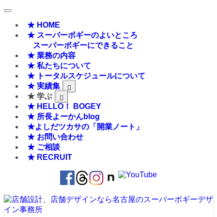
★ HOME
★ スーパーボギーのよいところ
スーパーボギーにできること
★ 業務の内容
★ 私たちについて
★ トータルスケジュールについて
★ 実績集
★ 学ぶ
★ HELLO！ BOGEY
★ 所長よーかんblog
★よしだツカサの「開業ノート」
★ お問い合わせ
★ ご相談
★ RECRUIT