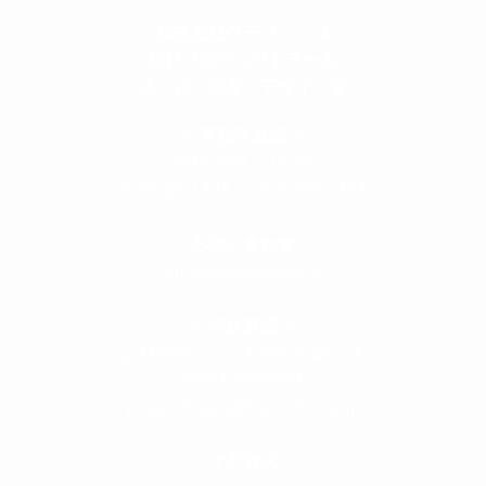
株式会社グラフィッコ
設計プロジェクトチーム
スーパーボギーデザイン室
＜
事務所直通
＞
平日 9:00 ～18:00
0120-89-1343
／
052-789-1343
＜
お問い合わせ
＞
super@bogey.co.jp
＜
所長直通
＞
土日祝他いつでも対応可能です
090-3302-6493
yossan.bogey@docomo.ne.jp
＜
アクセス
＞