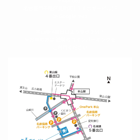
〒464-0817
名古屋市千種区見附町1-3-4 ボギービル1F
≫ Google map
本山駅 4番出口より徒歩２分！
※お車の方は 近隣のコインパーキングを
ご利用ください