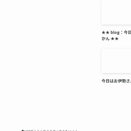
★★ blog：
かん ★★
今日はお伊勢さ