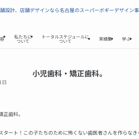
私たちに
トータルスケジュールに
容
実績集
学ぶ
ついて
ついて
小児歯科・矯正歯科。
1日
矯正歯科。
スタート！この子たちのために怖くない歯医者さんを作らなき