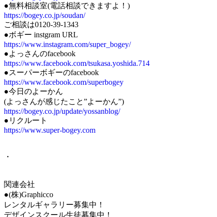
●無料相談室(電話相談できますよ！)
https://bogey.co.jp/soudan/
ご相談は0120-39-1343
●ボギー instgram URL
https://www.instagram.com/super_bogey/
●よっさんのfacebook
https://www.facebook.com/tsukasa.yoshida.714
●スーパーボギーのfacebook
https://www.facebook.com/superbogey
●今日のよーかん
(よっさんが感じたこと”よーかん”)
https://bogey.co.jp/update/yossanblog/
●リクルート
https://www.super-bogey.com
・
関連会社
●(株)Graphicco
レンタルギャラリー募集中！
デザインスクール生徒募集中！