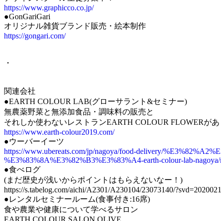
https://www.graphicco.co.jp/
●GonGariGari
オリジナル雑貨ブランド販売・絵本制作
https://gongari.com/
・
関連会社
●EARTH COLOUR LAB(グローサラント&セミナー)
無農薬野菜と無添加食品・調味料の販売と
それしか使わないレストランEARTH COLOUR FLOWER
https://www.earth-colour2019.com/
●ウーバーイーツ
https://www.ubereats.com/jp/nagoya/food-delivery/%
%E3%83%8A%E3%82%B3%E3%83%A4-earth-colour-lab-nagoya
●食べログ
(まだ歴史が浅いからポイントはもらえないなー！)
https://s.tabelog.com/aichi/A2301/A230104/23073140/?svd=20200
●レンタルセミナールーム(食事付き:16席)
食や農業や健康について学べるサロン
EARTH COLOUR SALON OLIVE