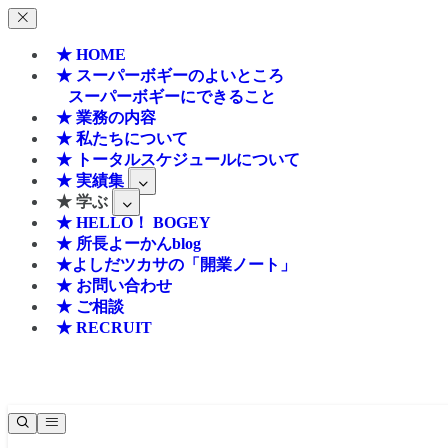
★ HOME
★ スーパーボギーのよいところ
スーパーボギーにできること
★ 業務の内容
★ 私たちについて
★ トータルスケジュールについて
★ 実績集
★ 学ぶ
★ HELLO！ BOGEY
★ 所長よーかんblog
★よしだツカサの「開業ノート」
★ お問い合わせ
★ ご相談
★ RECRUIT