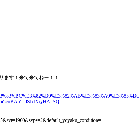
があります！来て来てねー！！
E3%82%A2%E3%83%BC%E3%82%B9%E3%82%AB%E3%83%A9%E3%83
/m5euBAu5TISlxtXryHAhSQ
215&svt=1900&svps=2&default_yoyaku_condition=