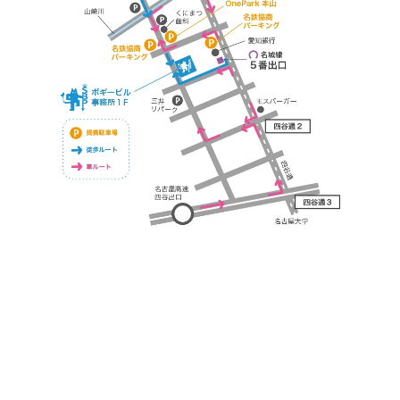
https://bogey.co.jp/
#店舗設計 #店舗 #カフェ #飲食店 #歯科医院 #クリ
ニック #デンタルクリニック #開業 #開店 #外装 #
外観 #看板 #看板企画 #デザイン #センスのいい #
名古屋 #デザイン事務所 #カウンセリング #相談 #
無料相談 #デザインコンサルタント #開院 #空間デ