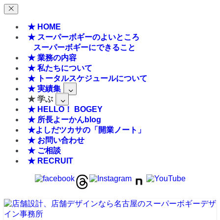
★ HOME
★ スーパーボギーのよいところ
スーパーボギーにできること
★ 業務の内容
★ 私たちについて
★ トータルスケジュールについて
★ 実績集
★ 学ぶ
★ HELLO！ BOGEY
★ 所長よーかんblog
★よしだツカサの「開業ノート」
★ お問い合わせ
★ ご相談
★ RECRUIT