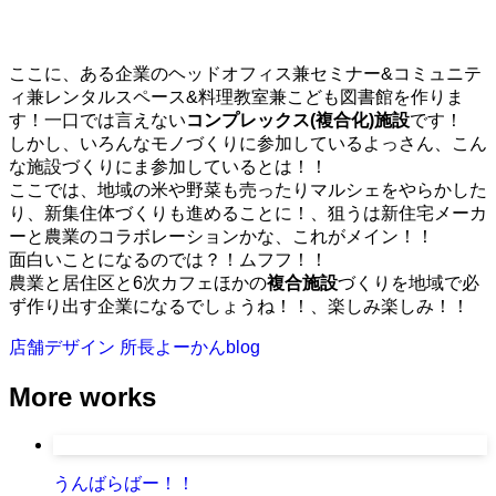
ここに、ある企業のヘッドオフィス兼セミナー&コミュニテ
ィ兼レンタルスペース&料理教室兼こども図書館を作りま
す！一口では言えない
コンプレックス(複合化)施設
です！
しかし、いろんなモノづくりに参加しているよっさん、こん
な施設づくりにま参加しているとは！！
ここでは、地域の米や野菜も売ったりマルシェをやらかした
り、新集住体づくりも進めることに！、狙うは新住宅メーカ
ーと農業のコラボレーションかな、これがメイン！！
面白いことになるのでは？！ムフフ！！
農業と居住区と6次カフェほかの
複合施設
づくりを地域で必
ず作り出す企業になるでしょうね！！、楽しみ楽しみ！！
店舗デザイン
所長よーかんblog
More works
うんばらばー！！