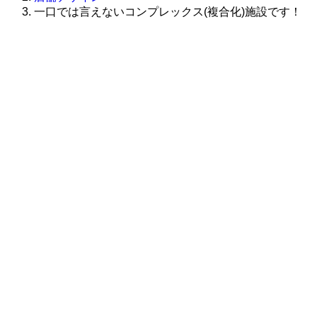
一口では言えないコンプレックス(複合化)施設です！
株式会社グラフィッコ
設計プロジェクトチーム
スーパーボギーデザイン室
＜
事務所直通
＞
平日 9:00 ～18:00
0120-89-1343
／
052-789-1343
＜
お問い合わせ
＞
super@bogey.co.jp
＜
所長直通
＞
土日祝他いつでも対応可能です
090-3302-6493
yossan.bogey@docomo.ne.jp