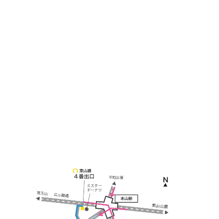
＜
アクセス
＞
〒464-0817
名古屋市千種区見附町1-3-4 ボギービル1F
≫ Google map
本山駅 4番出口より徒歩２分！
※お車の方は 近隣のコインパーキングを
ご利用ください