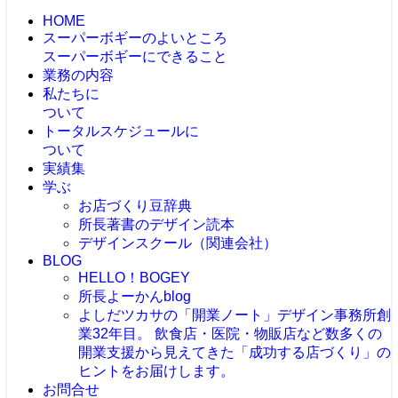
HOME
スーパーボギーのよいところ
スーパーボギーにできること
業務の内容
私たちに
ついて
トータルスケジュールに
ついて
実績集
学ぶ
お店づくり豆辞典
所長著書のデザイン読本
デザインスクール（関連会社）
BLOG
HELLO！BOGEY
所長よーかんblog
よしだツカサの「開業ノート」
デザイン事務所創
業32年目。 飲食店・医院・物販店など数多くの
開業支援から見えてきた「成功する店づくり」の
ヒントをお届けします。
お問合せ