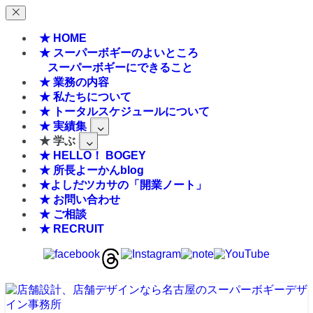
★ HOME
★ スーパーボギーのよいところ
スーパーボギーにできること
★ 業務の内容
★ 私たちについて
★ トータルスケジュールについて
★ 実績集
★ 学ぶ
★ HELLO！ BOGEY
★ 所長よーかんblog
★よしだツカサの「開業ノート」
★ お問い合わせ
★ ご相談
★ RECRUIT