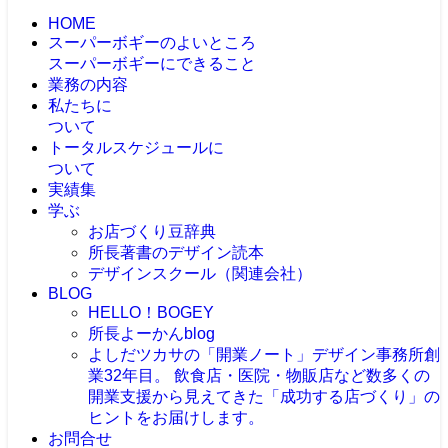
HOME
スーパーボギーのよいところ
スーパーボギーにできること
業務の内容
私たちに
ついて
トータルスケジュールに
ついて
実績集
学ぶ
お店づくり豆辞典
所長著書のデザイン読本
デザインスクール（関連会社）
BLOG
HELLO！BOGEY
所長よーかんblog
よしだツカサの「開業ノート」
デザイン事務所創
業32年目。 飲食店・医院・物販店など数多くの
開業支援から見えてきた「成功する店づくり」の
ヒントをお届けします。
お問合せ