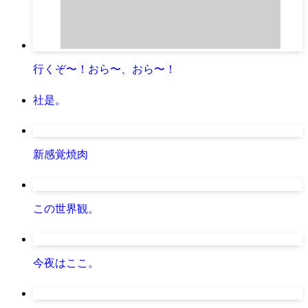
行くぞ〜！おら〜、おら〜！
社是。
新感覚焼肉
この世界観。
今夜はここ。