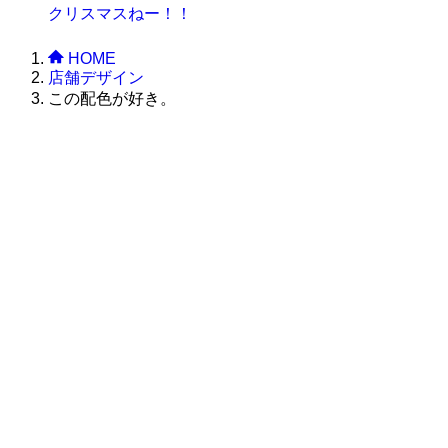
クリスマスねー！！
HOME
店舗デザイン
この配色が好き。
株式会社グラフィッコ
設計プロジェクトチーム
スーパーボギーデザイン室
＜
事務所直通
＞
平日 9:00 ～18:00
0120-89-1343
／
052-789-1343
＜
お問い合わせ
＞
super@bogey.co.jp