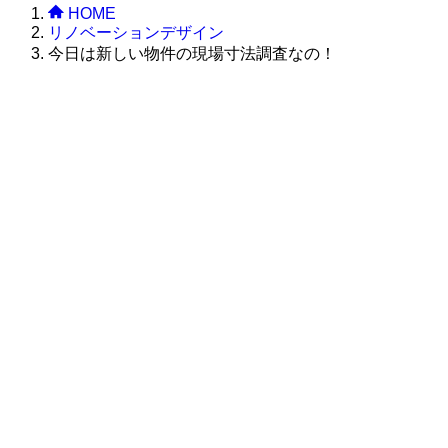
HOME
リノベーションデザイン
今日は新しい物件の現場寸法調査なの！
株式会社グラフィッコ
設計プロジェクトチーム
スーパーボギーデザイン室
＜
事務所直通
＞
平日 9:00 ～18:00
0120-89-1343
／
052-789-1343
＜
お問い合わせ
＞
super@bogey.co.jp
＜
所長直通
＞
土日祝他いつでも対応可能です