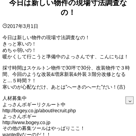
今日は新しい物件の現場寸法調査な
の！
2017年3月1日
今日は新しい物件の現場寸法調査なの！
きっと寒いの！
めちゃ弱いの！
暖かくして行こうと準備中のよっさんです、こんにちは！
採寸時間はスケルトン物件で30坪で30分、改装物件で３時
間、今回のような改装&増床新装&外装３階分改修となる
と…５時間？！
寒いのが心配なだけ、あとは”へーきのへーた”だい！(古)
人材募集中
よっさんボギーリクルート中
http://bogey.co.jp/about/recruit.php
よっさんボギー
http://www.bogey.co.jp
その他の募集ツールはやっぱりここ！
wantedlyなーのだ！！