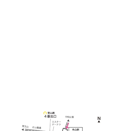
090-3302-6493
yossan.bogey@docomo.ne.jp
＜
アクセス
＞
〒464-0817
名古屋市千種区見附町1-3-4 ボギービル1F
≫ Google map
本山駅 4番出口より徒歩２分！
※お車の方は 近隣のコインパーキングを
ご利用ください