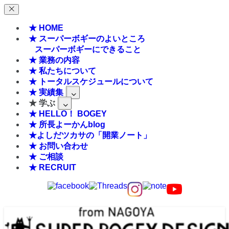
★ HOME
★ スーパーボギーのよいところ
スーパーボギーにできること
★ 業務の内容
★ 私たちについて
★ トータルスケジュールについて
★ 実績集
★ 学ぶ
★ HELLO！ BOGEY
★ 所長よーかんblog
★よしだツカサの「開業ノート」
★ お問い合わせ
★ ご相談
★ RECRUIT