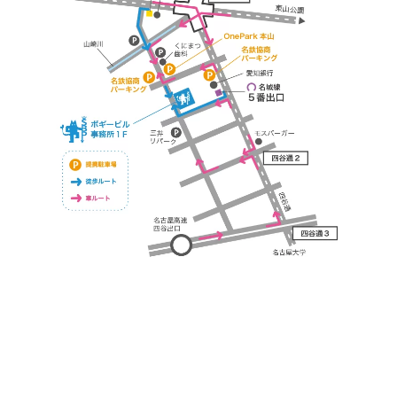
https://bogey.co.jp/
#店舗設計 #店舗 #カフェ #飲食店 #歯科医院 #クリ
ニック #デンタルクリニック #開業 #開店 #外装 #
外観 #看板 #看板企画 #デザイン #センスのいい #