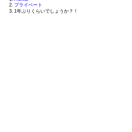
プライベート
1年ぶりくらいでしょうか？！
株式会社グラフィッコ
設計プロジェクトチーム
スーパーボギーデザイン室
＜
事務所直通
＞
平日 9:00 ～18:00
0120-89-1343
／
052-789-1343
＜
お問い合わせ
＞
super@bogey.co.jp
＜
所長直通
＞
土日祝他いつでも対応可能です