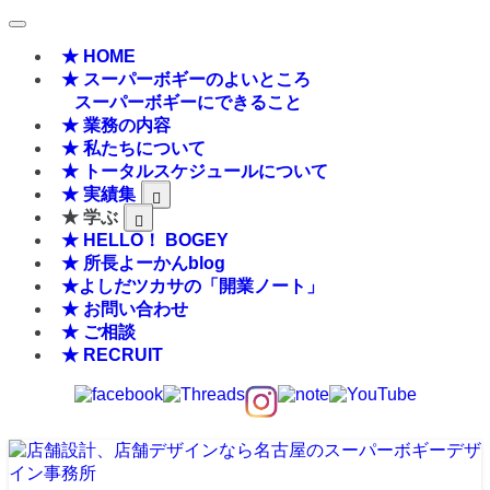
★ HOME
★ スーパーボギーのよいところ
スーパーボギーにできること
★ 業務の内容
★ 私たちについて
★ トータルスケジュールについて
★ 実績集
★ 学ぶ
★ HELLO！ BOGEY
★ 所長よーかんblog
★よしだツカサの「開業ノート」
★ お問い合わせ
★ ご相談
★ RECRUIT