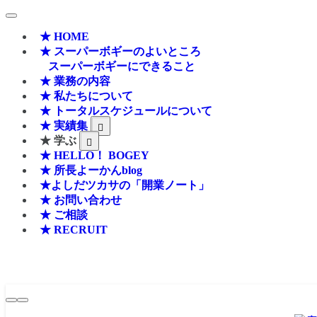
★ HOME
★ スーパーボギーのよいところ
スーパーボギーにできること
★ 業務の内容
★ 私たちについて
★ トータルスケジュールについて
★ 実績集
★ 学ぶ
★ HELLO！ BOGEY
★ 所長よーかんblog
★よしだツカサの「開業ノート」
★ お問い合わせ
★ ご相談
★ RECRUIT