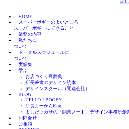
HOME
スーパーボギーのよいところ
スーパーボギーにできること
業務の内容
私たちに
ついて
トータルスケジュールに
ついて
実績集
学ぶ
お店づくり豆辞典
所長著書のデザイン読本
デザインスクール（関連会社）
BLOG
HELLO！BOGEY
所長よーかんblog
よしだツカサの「開業ノート」
デザイン事務所創
お問合せ
ご相談