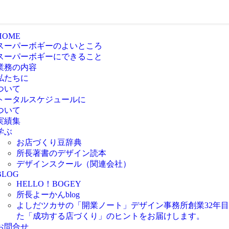
HOME
スーパーボギーのよいところ
スーパーボギーにできること
業務の内容
私たちに
ついて
トータルスケジュールに
ついて
実績集
学ぶ
お店づくり豆辞典
所長著書のデザイン読本
デザインスクール（関連会社）
BLOG
HELLO！BOGEY
所長よーかんblog
よしだツカサの「開業ノート」
デザイン事務所創業32年
た「成功する店づくり」のヒントをお届けします。
お問合せ