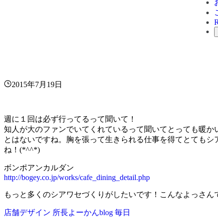
2015年7月19日
週に１回は必ず行ってるって聞いて！
知人が大のファンでいてくれているって聞いてとっても暖か
とはないですね。胸を張って生きられる仕事を得てとてもシ
ね！(*^^*)
ボンポアンカルダン
http://bogey.co.jp/works/cafe_dining_detail.php
もっと多くのシアワセづくりがしたいです！こんなよっさんで
店舗デザイン
所長よーかんblog
毎日