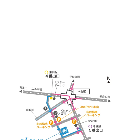
名古屋市千種区見附町1-3-4 ボギービル1F
≫ Google map
本山駅 4番出口より徒歩２分！
※お車の方は 近隣のコインパーキングを
ご利用ください