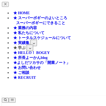
★ HOME
★ スーパーボギーのよいところ
スーパーボギーにできること
★ 業務の内容
★ 私たちについて
★ トータルスケジュールについて
★ 実績集
★ 学ぶ
★ HELLO！ BOGEY
★ 所長よーかんblog
★よしだツカサの「開業ノート」
★ お問い合わせ
★ ご相談
★ RECRUIT