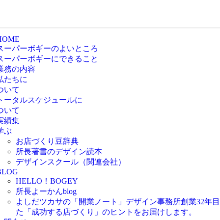
HOME
スーパーボギーのよいところ
スーパーボギーにできること
業務の内容
私たちに
ついて
トータルスケジュールに
ついて
実績集
学ぶ
お店づくり豆辞典
所長著書のデザイン読本
デザインスクール（関連会社）
BLOG
HELLO！BOGEY
所長よーかんblog
よしだツカサの「開業ノート」
デザイン事務所創業32年
た「成功する店づくり」のヒントをお届けします。