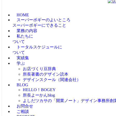
HOME
スーパーボギーのよいところ
スーパーボギーにできること
業務の内容
私たちに
ついて
トータルスケジュールに
ついて
実績集
学ぶ
お店づくり豆辞典
所長著書のデザイン読本
デザインスクール（関連会社）
BLOG
HELLO！BOGEY
所長よーかんblog
よしだツカサの「開業ノート」
デザイン事務所創
お問合せ
ご相談