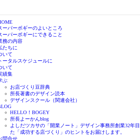
HOME
スーパーボギーのよいところ
スーパーボギーにできること
業務の内容
私たちに
ついて
トータルスケジュールに
ついて
実績集
学ぶ
お店づくり豆辞典
所長著書のデザイン読本
デザインスクール（関連会社）
BLOG
HELLO！BOGEY
所長よーかんblog
よしだツカサの「開業ノート」
デザイン事務所創業32年
た「成功する店づくり」のヒントをお届けします。
お問合せ