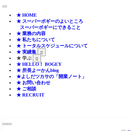
★ HOME
★ スーパーボギーのよいところ
スーパーボギーにできること
★ 業務の内容
★ 私たちについて
★ トータルスケジュールについて
★ 実績集
★ 学ぶ
★ HELLO！ BOGEY
★ 所長よーかんblog
★よしだツカサの「開業ノート」
★ お問い合わせ
★ ご相談
★ RECRUIT