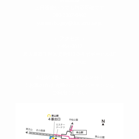
土日祝他いつでも対応可能です
090-3302-6493
yossan.bogey@docomo.ne.jp
＜
アクセス
＞
〒464-0817
名古屋市千種区見附町1-3-4 ボギービル1F
≫ Google map
本山駅 4番出口より徒歩２分！
※お車の方は 近隣のコインパーキングを
ご利用ください