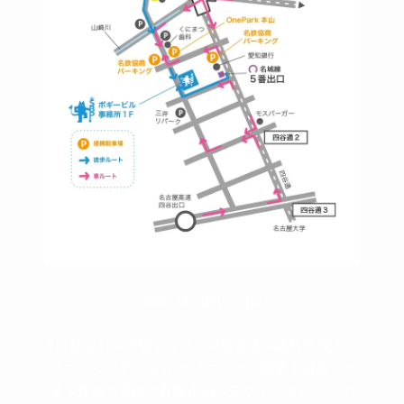
https://bogey.co.jp/
#店舗設計 #店舗 #カフェ #飲食店 #歯科医院 #ク
リニック #デンタルクリニック #開業 #開店 #外
装 #外観 #看板 #看板企画 #デザイン #センスの