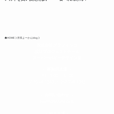
HOME
所長よーかんblog
株式会社グラフィッコ
設計プロジェクトチーム
スーパーボギーデザイン室
＜
事務所直通
＞
平日 9:00 ～18:00
0120-89-1343
／
052-789-1343
＜
お問い合わせ
＞
super@bogey.co.jp
＜
所長直通
＞