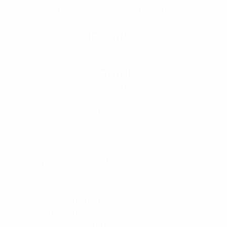
0120-89-1343
／
052-789-1343
＜
お問い合わせ
＞
super@bogey.co.jp
＜
所長直通
＞
土日祝他いつでも対応可能です
090-3302-6493
yossan.bogey@docomo.ne.jp
＜
アクセス
＞
〒464-0817
名古屋市千種区見附町1-3-4 ボギービル1F
≫ Google map
本山駅 4番出口より徒歩２分！
※お車の方は 近隣のコインパーキングを
ご利用ください