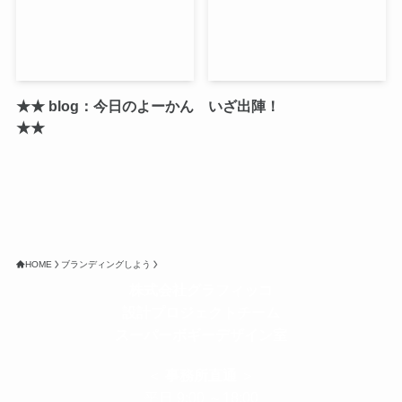
★★ blog：今日のよーかん
いざ出陣！
★★
HOME
ブランディングしよう
株式会社グラフィッコ
設計プロジェクトチーム
スーパーボギーデザイン室
＜
事務所直通
＞
平日 9:00 ～18:00