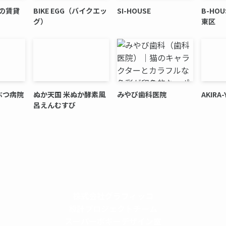
の賃貸
BIKE EGG（バイクエッ
SI-HOUSE
B-HO
グ）
東区
ぶつ病院
ぬか天国 米ぬか酵素風
みやび歯科医院
AKIR
呂えんむすび
株式会社グラフィッコ
設計プロジェクトチーム
スーパーボギーデザイン室