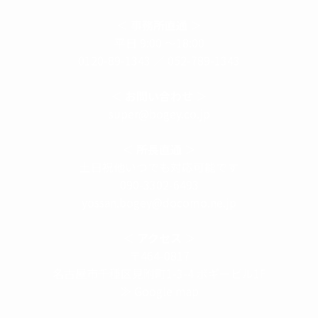
＜
事務所直通
＞
平日 9:00 ～18:00
0120-89-1343
／
052-789-1343
＜
お問い合わせ
＞
super@bogey.co.jp
＜
所長直通
＞
土日祝他いつでも対応可能です
090-3302-6493
yossan.bogey@docomo.ne.jp
＜
アクセス
＞
〒464-0817
名古屋市千種区見附町1-3-4 ボギービル1F
≫ Google map