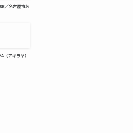
USE／名古屋市名
A-YA（アキラヤ）