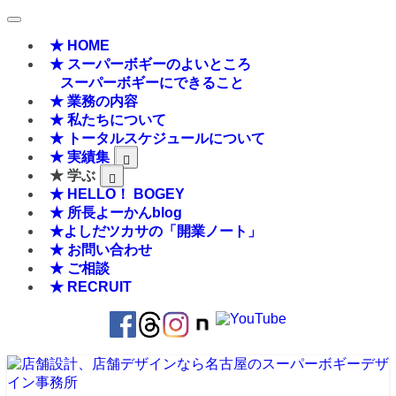
★ HOME
★ スーパーボギーのよいところ
スーパーボギーにできること
★ 業務の内容
★ 私たちについて
★ トータルスケジュールについて
★ 実績集
★ 学ぶ
★ HELLO！ BOGEY
★ 所長よーかんblog
★よしだツカサの「開業ノート」
★ お問い合わせ
★ ご相談
★ RECRUIT