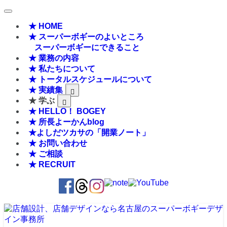
★ HOME
★ スーパーボギーのよいところ
スーパーボギーにできること
★ 業務の内容
★ 私たちについて
★ トータルスケジュールについて
★ 実績集
★ 学ぶ
★ HELLO！ BOGEY
★ 所長よーかんblog
★よしだツカサの「開業ノート」
★ お問い合わせ
★ ご相談
★ RECRUIT